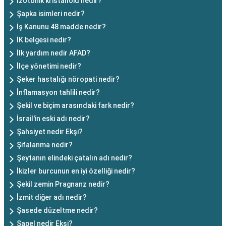
İzotonik kristalloid nedir?
Şapka isimleri nedir?
İş Kanunu 48 madde nedir?
İK belgesi nedir?
İlk yardım nedir AFAD?
İlçe yönetimi nedir?
Şeker hastalığı nöropati nedir?
İnflamasyon tahlili nedir?
Şekil ve biçim arasındaki fark nedir?
İsrail'in eski adı nedir?
Şahsiyet nedir Ekşi?
Şifalanma nedir?
Şeytanın elindeki çatalın adı nedir?
İkizler burcunun en iyi özelliği nedir?
Şekil zemin Pragnanz nedir?
İzmit diğer adı nedir?
Şasede düzeltme nedir?
Şapel nedir Ekşi?