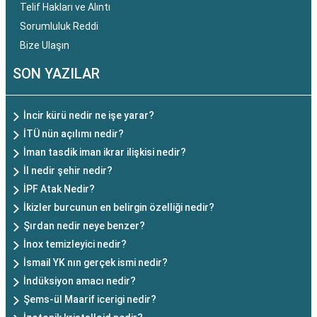
Telif Hakları ve Alıntı
Sorumluluk Reddi
Bize Ulaşın
SON YAZILAR
İncir kürü nedir ne işe yarar?
İTÜ nün açılımı nedir?
İman tasdik iman ikrar ilişkisi nedir?
İl nedir şehir nedir?
İPF Atak Nedir?
İkizler burcunun en belirgin özelliği nedir?
Şırdan nedir neye benzer?
İnox temizleyici nedir?
İsmail YK nın gerçek ismi nedir?
İndüksiyon amacı nedir?
Şems-ül Maarif icerigi nedir?