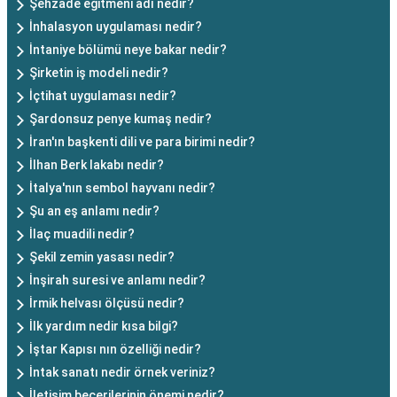
Şehzade eğitmeni adı nedir?
İnhalasyon uygulaması nedir?
İntaniye bölümü neye bakar nedir?
Şirketin iş modeli nedir?
İçtihat uygulaması nedir?
Şardonsuz penye kumaş nedir?
İran'ın başkenti dili ve para birimi nedir?
İlhan Berk lakabı nedir?
İtalya'nın sembol hayvanı nedir?
Şu an eş anlamı nedir?
İlaç muadili nedir?
Şekil zemin yasası nedir?
İnşirah suresi ve anlamı nedir?
İrmik helvası ölçüsü nedir?
İlk yardım nedir kısa bilgi?
İştar Kapısı nın özelliği nedir?
İntak sanatı nedir örnek veriniz?
İletişim becerilerinin önemi nedir?