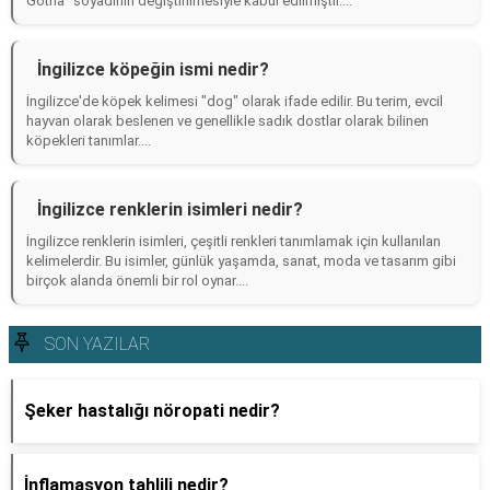
Gotha" soyadının değiştirilmesiyle kabul edilmiştir....
İngilizce köpeğin ismi nedir?
İngilizce'de köpek kelimesi "dog" olarak ifade edilir. Bu terim, evcil
hayvan olarak beslenen ve genellikle sadık dostlar olarak bilinen
köpekleri tanımlar....
İngilizce renklerin isimleri nedir?
İngilizce renklerin isimleri, çeşitli renkleri tanımlamak için kullanılan
kelimelerdir. Bu isimler, günlük yaşamda, sanat, moda ve tasarım gibi
birçok alanda önemli bir rol oynar....
SON YAZILAR
Şeker hastalığı nöropati nedir?
İnflamasyon tahlili nedir?