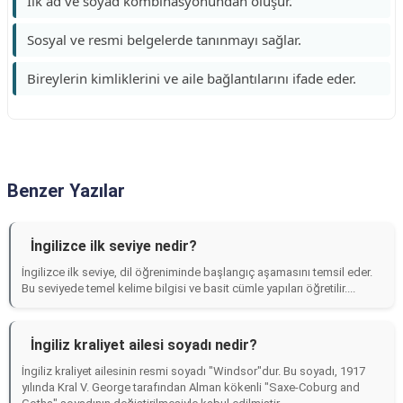
İlk ad ve soyad kombinasyonundan oluşur.
Sosyal ve resmi belgelerde tanınmayı sağlar.
Bireylerin kimliklerini ve aile bağlantılarını ifade eder.
Benzer Yazılar
İngilizce ilk seviye nedir?
İngilizce ilk seviye, dil öğreniminde başlangıç aşamasını temsil eder.
Bu seviyede temel kelime bilgisi ve basit cümle yapıları öğretilir....
İngiliz kraliyet ailesi soyadı nedir?
İngiliz kraliyet ailesinin resmi soyadı "Windsor"dur. Bu soyadı, 1917
yılında Kral V. George tarafından Alman kökenli "Saxe-Coburg and