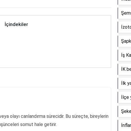
Şems-
İçindekiler
İzoto
Şapka
İş K
İK be
İlk 
İlçe 
Şeke
eya olayı canlandırma sürecidir. Bu süreçte, bireylerin
ünceleri somut hale getirir.
İnfla