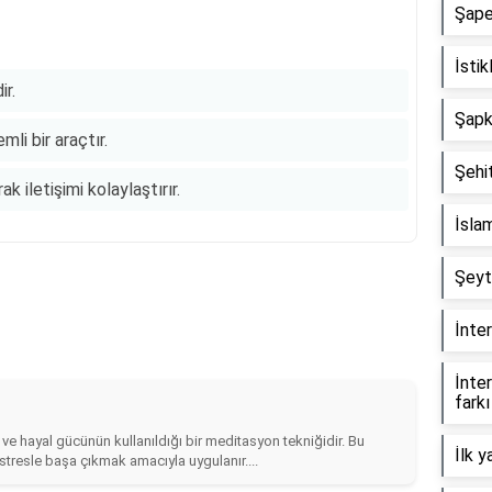
Şape
İstik
ir.
Şapka
li bir araçtır.
Şehit
 iletişimi kolaylaştırır.
İslam
Şeyt
İnter
İnter
farkı
e hayal gücünün kullanıldığı bir meditasyon tekniğidir. Bu
İlk y
stresle başa çıkmak amacıyla uygulanır....