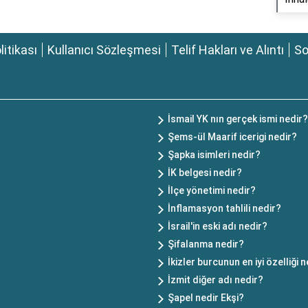
olitikası
Kullanıcı Sözleşmesi
Telif Hakları ve Alıntı
So
İsmail YK nın gerçek ismi nedir?
Şems-ül Maarif icerigi nedir?
Şapka isimleri nedir?
İK belgesi nedir?
İlçe yönetimi nedir?
İnflamasyon tahlili nedir?
İsrail'in eski adı nedir?
Şifalanma nedir?
İkizler burcunun en iyi özelliği 
İzmit diğer adı nedir?
Şapel nedir Ekşi?