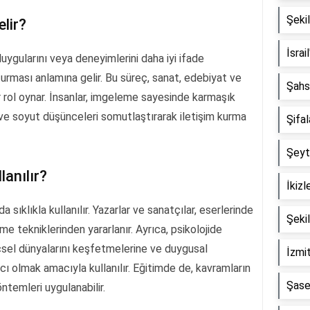
Şekil
lir?
İsrai
uygularını veya deneyimlerini daha iyi ifade
turması anlamına gelir. Bu süreç, sanat, edebiyat ve
Şahs
ir rol oynar. İnsanlar, imgeleme sayesinde karmaşık
r ve soyut düşünceleri somutlaştırarak iletişim kurma
Şifa
Şeyta
lanılır?
İkizl
sıklıkla kullanılır. Yazarlar ve sanatçılar, eserlerinde
Şeki
e tekniklerinden yararlanır. Ayrıca, psikolojide
 içsel dünyalarını keşfetmelerine ve duygusal
İzmit
cı olmak amacıyla kullanılır. Eğitimde de, kavramların
Şase
ntemleri uygulanabilir.