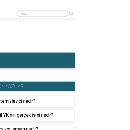
›
İngiltere'nin en meşhur yemeği nedir?
ON YAZILAR
temizleyici nedir?
l YK nın gerçek ismi nedir?
ksiyon amacı nedir?