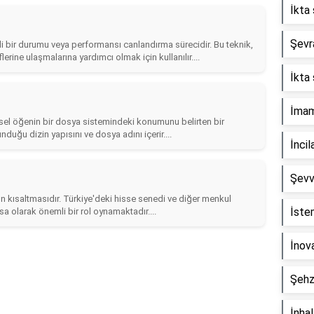
İkta 
Şevra
li bir durumu veya performansı canlandırma sürecidir. Bu teknik,
lerine ulaşmalarına yardımcı olmak için kullanılır....
İkta 
İmam 
sel öğenin bir dosya sistemindeki konumunu belirten bir
nduğu dizin yapısını ve dosya adını içerir....
İncil
Şevv
n kısaltmasıdır. Türkiye'deki hisse senedi ve diğer menkul
İste
asa olarak önemli bir rol oynamaktadır....
İnova
Şehz
İnha