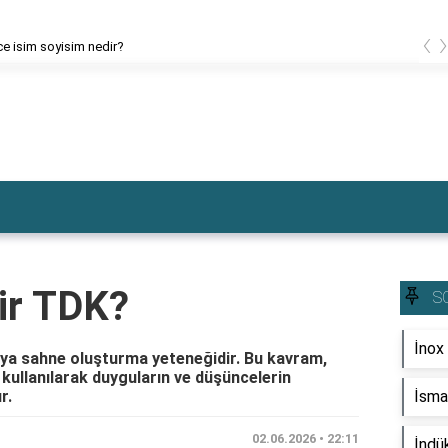
‹
ce isim soyisim nedir?
ir TDK?
S
İnox 
eya sahne oluşturma yeteneğidir. Bu kavram,
 kullanılarak duyguların ve düşüncelerin
r.
İsmai
02.06.2026 • 22:11
İndü