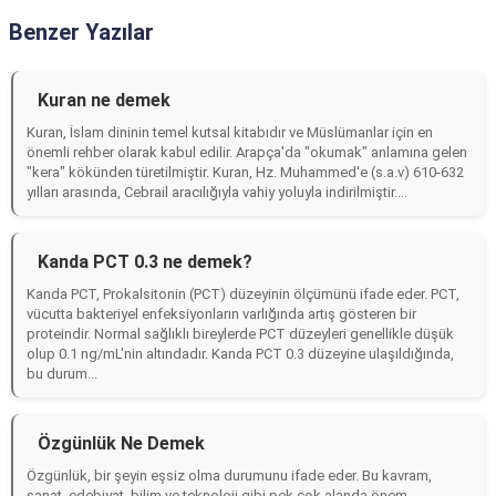
Benzer Yazılar
Kuran ne demek
Kuran, İslam dininin temel kutsal kitabıdır ve Müslümanlar için en
önemli rehber olarak kabul edilir. Arapça'da "okumak" anlamına gelen
"kera" kökünden türetilmiştir. Kuran, Hz. Muhammed'e (s.a.v) 610-632
yılları arasında, Cebrail aracılığıyla vahiy yoluyla indirilmiştir....
Kanda PCT 0.3 ne demek?
Kanda PCT, Prokalsitonin (PCT) düzeyinin ölçümünü ifade eder. PCT,
vücutta bakteriyel enfeksiyonların varlığında artış gösteren bir
proteindir. Normal sağlıklı bireylerde PCT düzeyleri genellikle düşük
olup 0.1 ng/mL'nin altındadır. Kanda PCT 0.3 düzeyine ulaşıldığında,
bu durum...
Özgünlük Ne Demek
Özgünlük, bir şeyin eşsiz olma durumunu ifade eder. Bu kavram,
sanat, edebiyat, bilim ve teknoloji gibi pek çok alanda önem