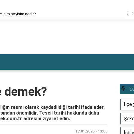
‹
ce isim soyisim nedir?
ne demek?
S
İlçe 
rlığın resmi olarak kaydedildiği tarihi ifade eder.
çısından önemlidir. Tescil tarihi hakkında daha
ek.com.tr adresini ziyaret edin.
Şeke
17.01.2025 • 13:00
İnfla