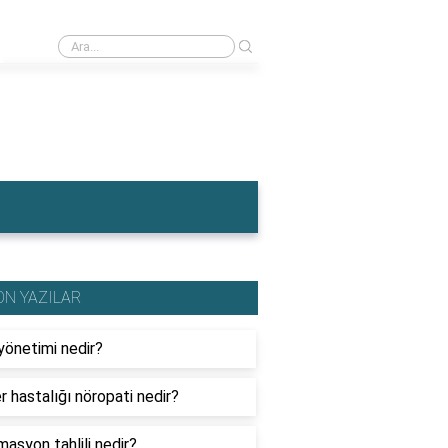
›
İngiltere'nin en meşhur yemeği nedir?
ON YAZILAR
yönetimi nedir?
r hastalığı nöropati nedir?
masyon tahlili nedir?