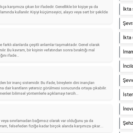
ça karşımıza çıkan bir ifadedir. Genellikle bir kişiye ya da
İkta 
ında kullanılır. Kişiyi küçümseyici, alaycı veya sert bir şekilde
Şevra
İkta 
e farklı alanlarda çeşitli anlamlar taşımaktadır. Genel olarak
ılır. Bu kavram, bir kişinin vefatından sonra bıraktığı mal
İmam 
ğını ifade...
İncil
Şevv
den bir inanç sistemidir. Bu ifade, bireylerin dini inançları
na dair kanıtların yetersiz görülmesi sonucunda ortaya çıkabilir.
enleri bilimsel yöntemlerle açıklamayı tercih...
İste
İnova
um veya sınırlamadan bağımsız olarak var olduğunu ya da
Şehz
ram, felsefeden fiziğe kadar birçok alanda karşımıza çıkar....