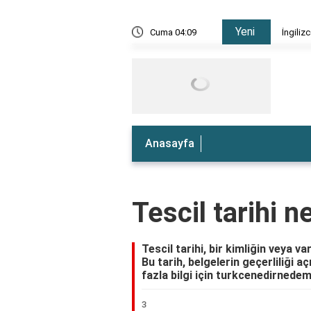
Yeni
e nedir?
Cuma 04:09
İngiliz
Anasayfa
Tescil tarihi 
Tescil tarihi, bir kimliğin veya va
Bu tarih, belgelerin geçerliliği a
fazla bilgi için turkcenedirnedem
3