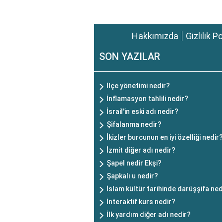
Hakkımızda
Gizlilik P
SON YAZILAR
İlçe yönetimi nedir?
İnflamasyon tahlili nedir?
İsrail'in eski adı nedir?
Şifalanma nedir?
İkizler burcunun en iyi özelliği nedir
İzmit diğer adı nedir?
Şapel nedir Ekşi?
Şapkalı u nedir?
İslam kültür tarihinde darüşşifa ned
İnteraktif kurs nedir?
İlk yardım diğer adı nedir?