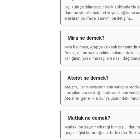
Oç, Türkçe dilinde gündelik sohbetlerde sık
duruma yönelik hakaret veya aşağılama anlam
eleştiren bu ifade, samimi bir iletişim...
Mira ne demek?
Mira kelimesi, Arapça kökenli bir terimdir v
"mira", miras ya da kalıtım anlamında kullan
varlığının, yasal mirasçılara nasıl dağıtılaca
Ateist ne demek?
Ateizm, Tanrı veya tanrıların varlığını redde
sorgulaması ve doğaüstü varlıkların varlığı
Ateistler, genellikle dünya üzerindeki fenom
Mutlak ne demek?
Mutlak, bir şeyin herhangi bir koşul, dur
geçerliliğini koruduğunu ifade eder. Bu kav