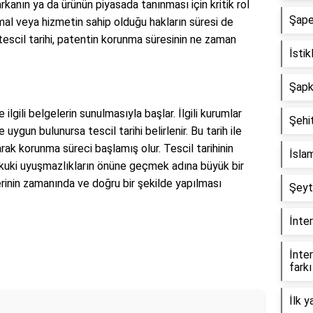
rkanın ya da ürünün piyasada tanınması için kritik rol
Şape
e, mal veya hizmetin sahip olduğu hakların süresi de
n tescil tarihi, patentin korunma süresinin ne zaman
İstik
Şapka
ilgili belgelerin sunulmasıyla başlar. İlgili kurumlar
Şehit
uygun bulunursa tescil tarihi belirlenir. Bu tarih ile
arak korunma süreci başlamış olur. Tescil tarihinin
İslam
hukuki uyuşmazlıkların önüne geçmek adına büyük bir
erinin zamanında ve doğru bir şekilde yapılması
Şeyt
İnter
İnter
farkı
İlk y