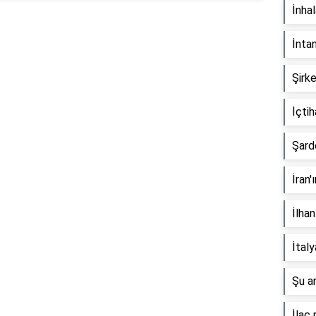
İnha
İnta
Şirke
İçti
Şard
İran'
İlhan
İtal
Şu a
İlaç 