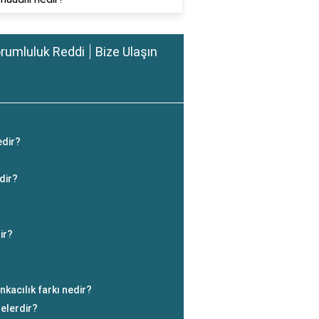
rumluluk Reddi
Bize Ulaşın
edir?
dir?
ir?
nkacılık farkı nedir?
nelerdir?