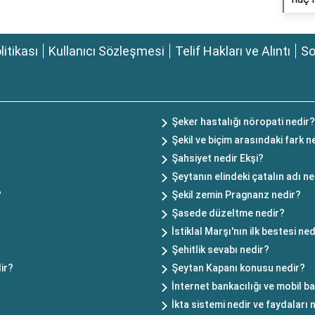
olitikası
Kullanıcı Sözleşmesi
Telif Hakları ve Alıntı
So
Şeker hastalığı nöropati nedir?
Şekil ve biçim arasındaki fark n
Şahsiyet nedir Ekşi?
Şeytanın elindeki çatalın adı ne
?
Şekil zemin Pragnanz nedir?
Şasede düzeltme nedir?
İstiklal Marşı'nın ilk bestesi ned
Şehitlik sevabı nedir?
ir?
Şeytan Kapanı konusu nedir?
İnternet bankacılığı ve mobil ba
İkta sistemi nedir ve faydaları 