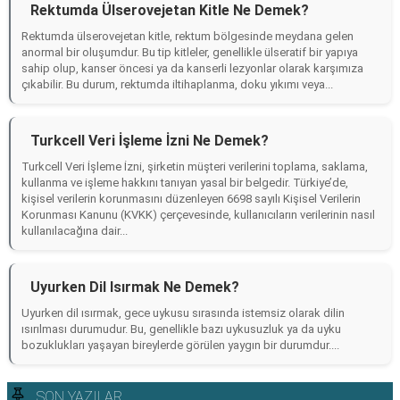
Rektumda Ülserovejetan Kitle Ne Demek?
Rektumda ülserovejetan kitle, rektum bölgesinde meydana gelen
anormal bir oluşumdur. Bu tip kitleler, genellikle ülseratif bir yapıya
sahip olup, kanser öncesi ya da kanserli lezyonlar olarak karşımıza
çıkabilir. Bu durum, rektumda iltihaplanma, doku yıkımı veya...
Turkcell Veri İşleme İzni Ne Demek?
Turkcell Veri İşleme İzni, şirketin müşteri verilerini toplama, saklama,
kullanma ve işleme hakkını tanıyan yasal bir belgedir. Türkiye’de,
kişisel verilerin korunmasını düzenleyen 6698 sayılı Kişisel Verilerin
Korunması Kanunu (KVKK) çerçevesinde, kullanıcıların verilerinin nasıl
kullanılacağına dair...
Uyurken Dil Isırmak Ne Demek?
Uyurken dil ısırmak, gece uykusu sırasında istemsiz olarak dilin
ısırılması durumudur. Bu, genellikle bazı uykusuzluk ya da uyku
bozuklukları yaşayan bireylerde görülen yaygın bir durumdur....
SON YAZILAR