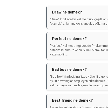
Draw ne demek?
"Draw" İngilizce bir kelime olup, çeşitli an
"çizmek" anlamına gelir, ancak bağlama göre 
Perfect ne demek?
"Perfect" kelimesi, İngilizcede "mükemmel
hatasız, kusursuz ve en iyi hali olarak tan
kazanabilir....
Bad boy ne demek?
"Bad boy" ifadesi, İngilizce kökenli olup,
aykırı davranışlar sergileyen erkekler için k
kalmaz, aynı zamanda çekicilik ve özgüve
Best friend ne demek?
Birçok insan hayatında önemli rollere sahip