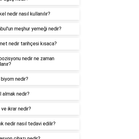
el nedir nasıl kullanılır?
nbul'un meşhur yemeği nedir?
net nedir tarihçesi kısaca?
pozisyonu nedir ne zaman
lanır?
m biyom nedir?
l almak nedir?
ve ikrar nedir?
ık nedir nasıl tedavi edilir?
asyon cihazı nedir?