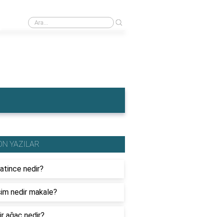
›
İngiltere'nin en meşhur yemeği nedir?
ON YAZILAR
Latince nedir?
işim nedir makale?
ir ağaç nedir?