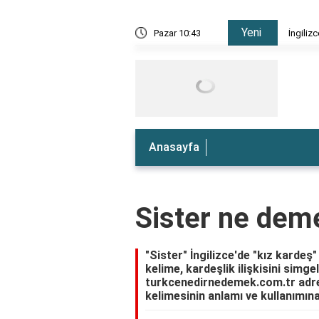
Yeni
e nedir?
Pazar 10:43
İngiliz
Anasayfa
Sister ne dem
"Sister" İngilizce'de "kız kardeş"
kelime, kardeşlik ilişkisini simgel
turkcenedirnedemek.com.tr adresi
kelimesinin anlamı ve kullanımına d