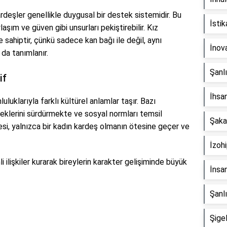
rdeşler genellikle duygusal bir destek sistemidir. Bu
İstik
aşım ve güven gibi unsurları pekiştirebilir. Kız
e sahiptir, çünkü sadece kan bağı ile değil, aynı
İnov
da tanımlanır.
Şanlı
if
İhsa
luluklarıyla farklı kültürel anlamlar taşır. Bazı
eneklerini sürdürmekte ve sosyal normları temsil
Şaka
esi, yalnızca bir kadın kardeş olmanın ötesine geçer ve
İzoh
 ilişkiler kurarak bireylerin karakter gelişiminde büyük
İnsan
Şanl
Şigel