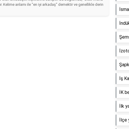
r. Kelime anlamı ile "en iyi arkadaş" demektir ve genellikle derin
İsmai
İndü
Şems-
İzoto
Şapka
İş K
İK be
İlk 
İlçe 