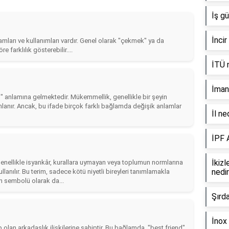
İş gü
İncir
lamları ve kullanımları vardır. Genel olarak "çekmek" ya da
farklılık gösterebilir....
İTÜ n
İman 
" anlamına gelmektedir. Mükemmellik, genellikle bir şeyin
ımlanır. Ancak, bu ifade birçok farklı bağlamda değişik anlamlar
İl ne
İPF 
İkizl
 genellikle isyankâr, kurallara uymayan veya toplumun normlarına
nedi
ullanılır. Bu terim, sadece kötü niyetli bireyleri tanımlamakla
n sembolü olarak da...
Şırd
İnox 
 olan arkadaşlık ilişkilerine sahiptir. Bu bağlamda, "best friend"