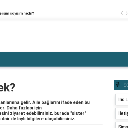
‹
ce isim soyisim nedir?
ek?
S
İris 
 anlamına gelir. Aile bağlarını ifade eden bu
er. Daha fazlası için
ni ziyaret edebilirsiniz. burada "sister"
İlet
air detaylı bilgilere ulaşabilirsiniz.
Şimş