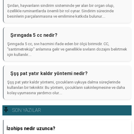
Şırdan, hayvanların sindirim sisteminde yer alan bir organ olup,
özellikle ruminantlarda önemli bir rol oynar. Sindirim sürecinde
besinlerin parçalanmasına ve emilimine katkıda bulunur....
Şırıngada 5 cc nedir?
Şırıngada 5 cc, sıvı hacmini ifade eden bir ölçü birimidir. CC,
"santimetreküp" anlamına gelir ve genellikle sıvıların dozajını belirtmek
için kullanılır....
Şşş pat yatır kaldır yöntemi nedir?
Şşş pat yatır kaldır yöntemi, çocukların uykuya dalma süreçlerinde
kullanılan bir tekniktir. Bu yöntem, çocukların sakinleşmesine ve daha
kolay uyumasına yardımcı olur....
SON YAZILAR
İzohips nedir uzunca?