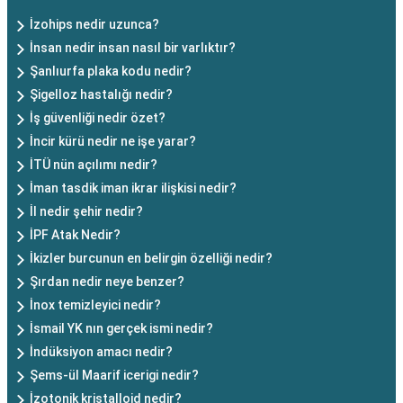
İzohips nedir uzunca?
İnsan nedir insan nasıl bir varlıktır?
Şanlıurfa plaka kodu nedir?
Şigelloz hastalığı nedir?
İş güvenliği nedir özet?
İncir kürü nedir ne işe yarar?
İTÜ nün açılımı nedir?
İman tasdik iman ikrar ilişkisi nedir?
İl nedir şehir nedir?
İPF Atak Nedir?
İkizler burcunun en belirgin özelliği nedir?
Şırdan nedir neye benzer?
İnox temizleyici nedir?
İsmail YK nın gerçek ismi nedir?
İndüksiyon amacı nedir?
Şems-ül Maarif icerigi nedir?
İzotonik kristalloid nedir?