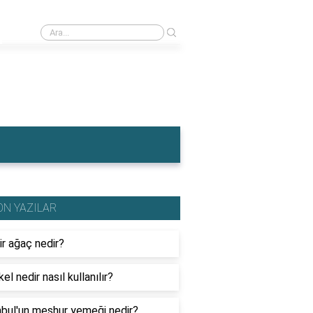
›
İngiltere'nin en meşhur yemeği nedir?
ON YAZILAR
ir ağaç nedir?
el nedir nasıl kullanılır?
nbul'un meşhur yemeği nedir?