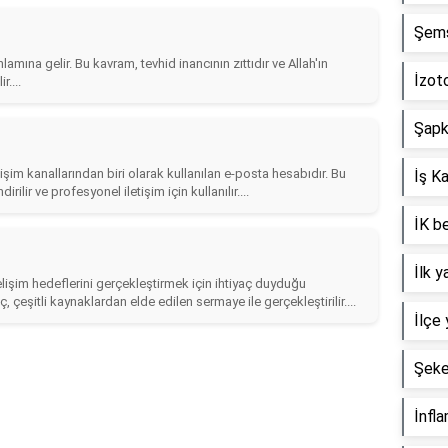
Şems-
amına gelir. Bu kavram, tevhid inancının zıttıdır ve Allah'ın
İzoto
r....
Şapka
etişim kanallarından biri olarak kullanılan e-posta hesabıdır. Bu
İş K
irilir ve profesyonel iletişim için kullanılır....
İK be
İlk 
elişim hedeflerini gerçekleştirmek için ihtiyaç duyduğu
çeşitli kaynaklardan elde edilen sermaye ile gerçekleştirilir....
İlçe 
Şeke
İnfla