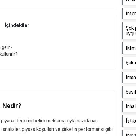
İnter
İçindekiler
Şok 
uygu
 gelir?
İkli
llanılır?
Şakü
İman 
Şaşıl
 Nedir?
İnhal
n piyasa değerini belirlemek amacıyla hazırlanan
İstik
l analizler, piyasa koşulları ve şirketin performansı gibi
İnov