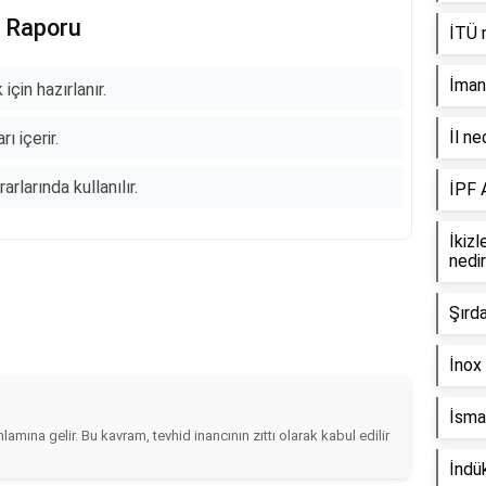
e Raporu
İTÜ n
İman 
için hazırlanır.
İl ne
ı içerir.
rlarında kullanılır.
İPF 
İkizl
nedi
Şırd
İnox 
İsmai
amına gelir. Bu kavram, tevhid inancının zıttı olarak kabul edilir
İndü