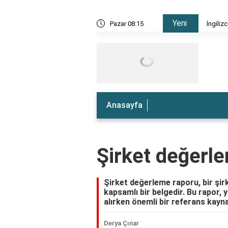
Yeni
e nedir?
Pazar 08:15
İngiliz
Anasayfa
Şirket değerl
Şirket değerleme raporu, bir şirk
kapsamlı bir belgedir. Bu rapor, y
alırken önemli bir referans kayna
Derya Çınar