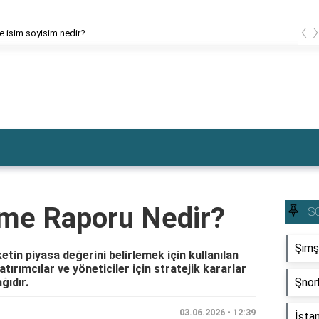
‹
ce isim soyisim nedir?
eme Raporu Nedir?
S
Şimş
etin piyasa değerini belirlemek için kullanılan
atırımcılar ve yöneticiler için stratejik kararlar
ğıdır.
Şnork
03.06.2026 • 12:39
İsta