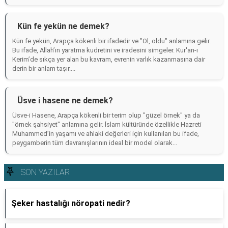
Kün fe yekün ne demek?
Kün fe yekün, Arapça kökenli bir ifadedir ve "Ol, oldu" anlamına gelir.
Bu ifade, Allah’ın yaratma kudretini ve iradesini simgeler. Kur'an-ı
Kerim’de sıkça yer alan bu kavram, evrenin varlık kazanmasına dair
derin bir anlam taşır....
Üsve i hasene ne demek?
Üsve-i Hasene, Arapça kökenli bir terim olup "güzel örnek" ya da
"örnek şahsiyet" anlamına gelir. İslam kültüründe özellikle Hazreti
Muhammed’in yaşamı ve ahlaki değerleri için kullanılan bu ifade,
peygamberin tüm davranışlarının ideal bir model olarak...
SON YAZILAR
Şeker hastalığı nöropati nedir?