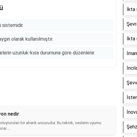
sü
İkta 
Şevra
ü sistemidir.
İkta 
ygın olarak kullanılmıştır.
elerin uzunluk-kısa durumuna göre düzenlenir.
İmam 
İncil
Şevv
İste
İnova
yon nedir
ile oluşturulan bir ahenk unsurudur. Bu teknik, seslerin uyumu
Şehz
ar....