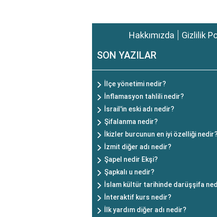
Hakkımızda
Gizlilik P
SON YAZILAR
İlçe yönetimi nedir?
İnflamasyon tahlili nedir?
İsrail'in eski adı nedir?
Şifalanma nedir?
İkizler burcunun en iyi özelliği nedir
İzmit diğer adı nedir?
Şapel nedir Ekşi?
Şapkalı u nedir?
İslam kültür tarihinde darüşşifa ned
İnteraktif kurs nedir?
İlk yardım diğer adı nedir?