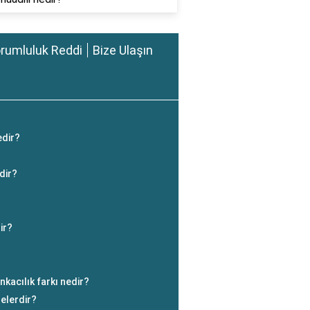
rumluluk Reddi
Bize Ulaşın
edir?
dir?
ir?
nkacılık farkı nedir?
nelerdir?