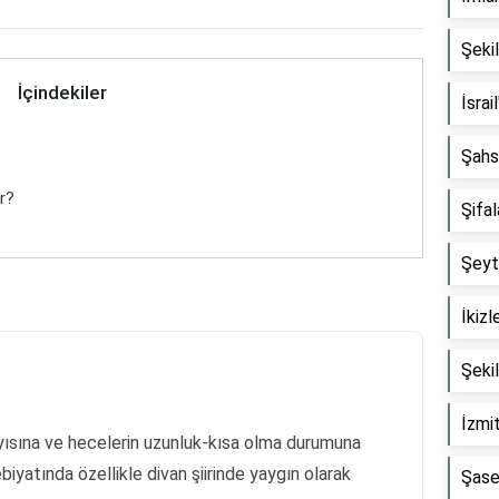
Şekil
İçindekiler
İsrai
Şahs
ır?
Şifa
Şeyta
İkizl
Şeki
İzmit
sayısına ve hecelerin uzunluk-kısa olma durumuna
biyatında özellikle divan şiirinde yaygın olarak
Şase