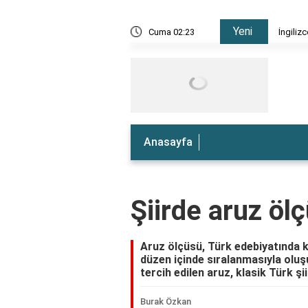
Yeni
e nedir?
Cuma 02:23
İngiliz
Anasayfa
Şiirde aruz öl
Aruz ölçüsü, Türk edebiyatında kul
düzen içinde sıralanmasıyla oluş
tercih edilen aruz, klasik Türk şii
Burak Özkan