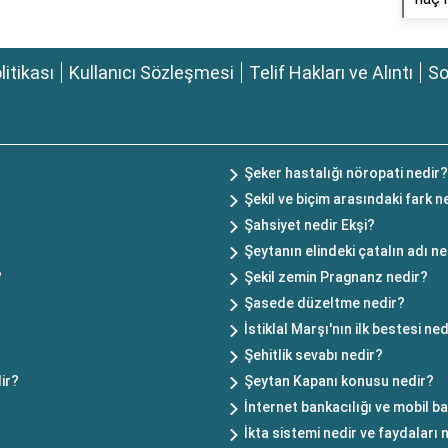
olitikası
Kullanıcı Sözleşmesi
Telif Hakları ve Alıntı
So
Şeker hastalığı nöropati nedir?
Şekil ve biçim arasındaki fark n
Şahsiyet nedir Ekşi?
Şeytanın elindeki çatalın adı ne
?
Şekil zemin Pragnanz nedir?
Şasede düzeltme nedir?
İstiklal Marşı'nın ilk bestesi ned
Şehitlik sevabı nedir?
ir?
Şeytan Kapanı konusu nedir?
İnternet bankacılığı ve mobil ba
İkta sistemi nedir ve faydaları 