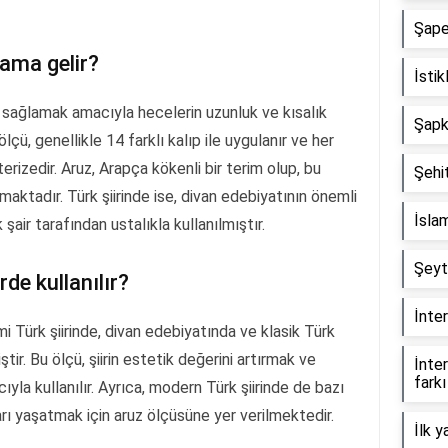
Şape
lama gelir?
İstik
gi sağlamak amacıyla hecelerin uzunluk ve kısalık
Şapka
ü, genellikle 14 farklı kalıp ile uygulanır ve her
kterizedir. Aruz, Arapça kökenli bir terim olup, bu
Şehit
aktadır. Türk şiirinde ise, divan edebiyatının önemli
İslam
 şair tarafından ustalıkla kullanılmıştır.
Şeyt
rde kullanılır?
İnter
i Türk şiirinde, divan edebiyatında ve klasik Türk
tir. Bu ölçü, şiirin estetik değerini artırmak ve
İnter
farkı
ıyla kullanılır. Ayrıca, modern Türk şiirinde de bazı
arı yaşatmak için aruz ölçüsüne yer verilmektedir.
İlk y