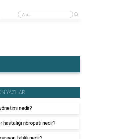
›
İngiltere'nin en meşhur yemeği nedir?
ON YAZILAR
yönetimi nedir?
r hastalığı nöropati nedir?
masyon tahlili nedir?