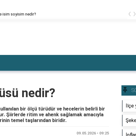
‹
ce isim soyisim nedir?
çüsü nedir?
S
İlçe 
lanılan bir ölçü türüdür ve hecelerin belirli bir
ur. Şiirlerde ritim ve ahenk sağlamak amacıyla
rinin temel taşlarından biridir.
Şeke
09.05.2026 • 09:25
İnfla