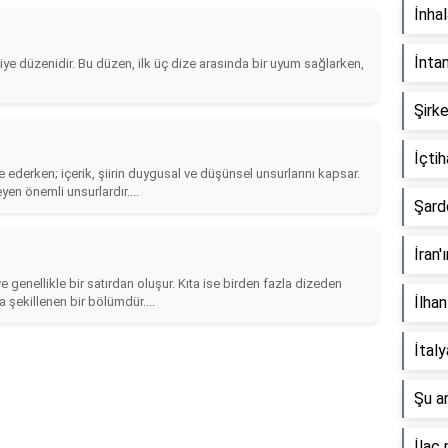
İnha
İnta
fiye düzenidir. Bu düzen, ilk üç dize arasında bir uyum sağlarken,
Şirke
İçti
ade ederken; içerik, şiirin duygusal ve düşünsel unsurlarını kapsar.
eyen önemli unsurlardır....
Şard
İran'
 ve genellikle bir satırdan oluşur. Kıta ise birden fazla dizeden
İlhan
a şekillenen bir bölümdür....
İtal
Şu a
İlaç 