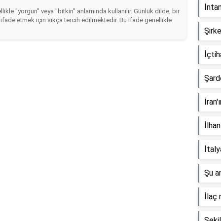
İnta
llikle "yorgun" veya "bitkin" anlamında kullanılır. Günlük dilde, bir
 ifade etmek için sıkça tercih edilmektedir. Bu ifade genellikle
Şirke
İçti
Şard
İran'
İlhan
İtal
Şu a
İlaç 
Şeki