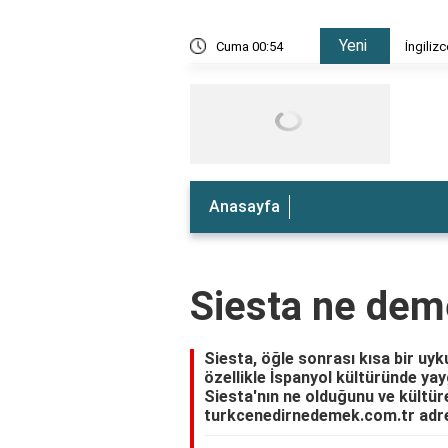
Yeni
e nedir?
Cuma 00:54
İngiliz
Anasayfa
Siesta ne de
Siesta, öğle sonrası kısa bir uyku
özellikle İspanyol kültüründe yay
Siesta'nın ne olduğunu ve kültür
turkcenedirnedemek.com.tr adres