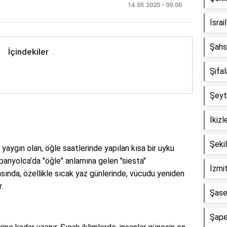
14.05.2025 • 00:00
İsrai
Şahs
İçindekiler
Şifa
Şeyta
İkizl
Şeki
 yaygın olan, öğle saatlerinde yapılan kısa bir uyku
panyolca’da "öğle" anlamına gelen "siesta"
İzmit
asında, özellikle sıcak yaz günlerinde, vücudu yeniden
.
Şase
Şape