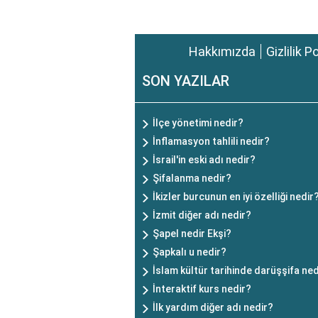
Hakkımızda
Gizlilik P
SON YAZILAR
İlçe yönetimi nedir?
İnflamasyon tahlili nedir?
İsrail'in eski adı nedir?
Şifalanma nedir?
İkizler burcunun en iyi özelliği nedir
İzmit diğer adı nedir?
Şapel nedir Ekşi?
Şapkalı u nedir?
İslam kültür tarihinde darüşşifa ned
İnteraktif kurs nedir?
İlk yardım diğer adı nedir?