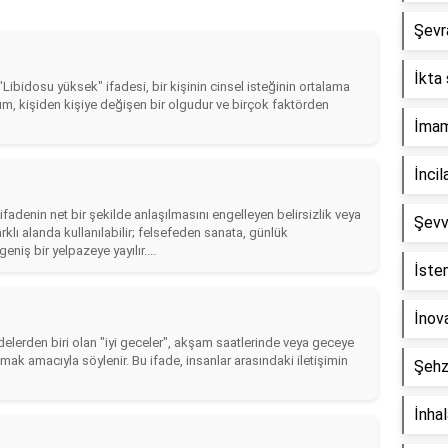
Şevra
İkta 
 "Libidosu yüksek" ifadesi, bir kişinin cinsel isteğinin ortalama
um, kişiden kişiye değişen bir olgudur ve birçok faktörden
İmam 
İncil
ifadenin net bir şekilde anlaşılmasını engelleyen belirsizlik veya
Şevv
klı alanda kullanılabilir; felsefeden sanata, günlük
iş bir yelpazeye yayılır....
İste
İnova
elerden biri olan "iyi geceler", akşam saatlerinde veya geceye
unmak amacıyla söylenir. Bu ifade, insanlar arasındaki iletişimin
Şehz
İnha