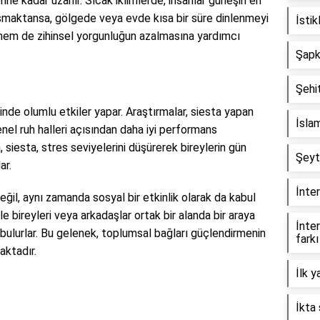
ne kadar uzanır. Sıcak iklimlerde, insanlar güneşin en
şmaktansa, gölgede veya evde kısa bir süre dinlenmeyi
İstik
 hem de zihinsel yorgunluğun azalmasına yardımcı
Şapka
Şehit
rinde olumlu etkiler yapar. Araştırmalar, siesta yapan
İslam
enel ruh halleri açısından daha iyi performans
 siesta, stres seviyelerini düşürerek bireylerin gün
Şeyt
ar.
İnter
il, aynı zamanda sosyal bir etkinlik olarak da kabul
le bireyleri veya arkadaşlar ortak bir alanda bir araya
İnter
 bulurlar. Bu gelenek, toplumsal bağları güçlendirmenin
farkı
aktadır.
İlk y
İkta 