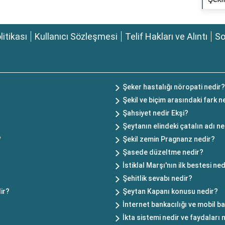
olitikası
Kullanıcı Sözleşmesi
Telif Hakları ve Alıntı
So
Şeker hastalığı nöropati nedir?
Şekil ve biçim arasındaki fark n
Şahsiyet nedir Ekşi?
Şeytanın elindeki çatalın adı ne
?
Şekil zemin Pragnanz nedir?
Şasede düzeltme nedir?
İstiklal Marşı'nın ilk bestesi ned
Şehitlik sevabı nedir?
ir?
Şeytan Kapanı konusu nedir?
İnternet bankacılığı ve mobil ba
İkta sistemi nedir ve faydaları 