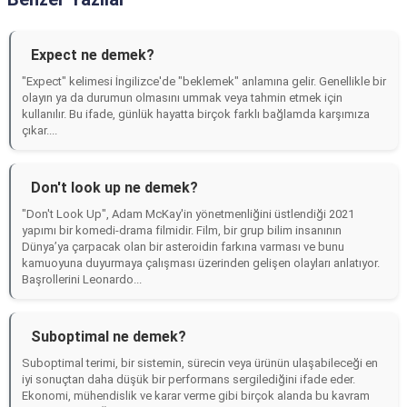
Expect ne demek?
"Expect" kelimesi İngilizce'de "beklemek" anlamına gelir. Genellikle bir
olayın ya da durumun olmasını ummak veya tahmin etmek için
kullanılır. Bu ifade, günlük hayatta birçok farklı bağlamda karşımıza
çıkar....
Don't look up ne demek?
"Don't Look Up", Adam McKay'in yönetmenliğini üstlendiği 2021
yapımı bir komedi-drama filmidir. Film, bir grup bilim insanının
Dünya’ya çarpacak olan bir asteroidin farkına varması ve bunu
kamuoyuna duyurmaya çalışması üzerinden gelişen olayları anlatıyor.
Başrollerini Leonardo...
Suboptimal ne demek?
Suboptimal terimi, bir sistemin, sürecin veya ürünün ulaşabileceği en
iyi sonuçtan daha düşük bir performans sergilediğini ifade eder.
Ekonomi, mühendislik ve karar verme gibi birçok alanda bu kavram