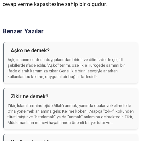
cevap verme kapasitesine sahip bir olgudur.
Benzer Yazılar
Aşko ne demek?
Aşk, insanın en derin duygularından biridir ve dilimizde de çeşitli
şekillerde ifade edilir. "Aşko" terimi, özellikle Türkçede samimi bir
ifade olarak karşımıza çıkar. Genellikle birini sevgiyle anarken
kullanılan bu kelime, duygusal bir bağın ifadesidir....
Zikir ne demek?
Zikir, İslami terminolojide Allah’ı anmak, yanında dualar ve kelimelerle
O’na yönelmek anlamına gelir. Kelime kökeni, Arapça "z-k-r" kökünden
türetilmiştir ve "hatırlamak" ya da "anmak" anlamına gelmektedir. Zikir,
Müslümanların manevi hayatlarında önemli bir yer tutar ve...