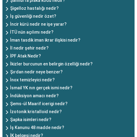
Şanlıurfa plaka kodu nedir?
Şigelloz hastalığı nedir?
İş güvenliği nedir özet?
İncir kürü nedir ne işe yarar?
İTÜ nün açılımı nedir?
İman tasdik iman ikrar ilişkisi nedir?
İl nedir şehir nedir?
İPF Atak Nedir?
İkizler burcunun en belirgin özelliği nedir?
Şırdan nedir neye benzer?
İnox temizleyici nedir?
İsmail YK nın gerçek ismi nedir?
İndüksiyon amacı nedir?
Şems-ül Maarif icerigi nedir?
İzotonik kristalloid nedir?
Şapka isimleri nedir?
İş Kanunu 48 madde nedir?
İK belgesi nedir?