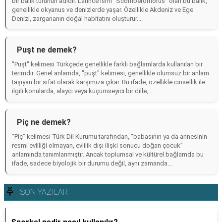
bir balık türünün adıdır. Latince ismi "Scomberomorus" olan bu balık,
genellikle okyanus ve denizlerde yaşar. Özellikle Akdeniz ve Ege
Denizi, zargananın doğal habitatını oluşturur....
Puşt ne demek?
"Puşt" kelimesi Türkçede genellikle farklı bağlamlarda kullanılan bir
terimdir. Genel anlamda, "puşt" kelimesi, genellikle olumsuz bir anlam
taşıyan bir sıfat olarak karşımıza çıkar. Bu ifade, özellikle cinsellik ile
ilgili konularda, alaycı veya küçümseyici bir dille,...
Piç ne demek?
“Piç” kelimesi Türk Dil Kurumu tarafından, “babasının ya da annesinin
resmi evliliği olmayan, evlilik dışı ilişki sonucu doğan çocuk”
anlamında tanımlanmıştır. Ancak toplumsal ve kültürel bağlamda bu
ifade, sadece biyolojik bir durumu değil, aynı zamanda...
SON YAZILAR