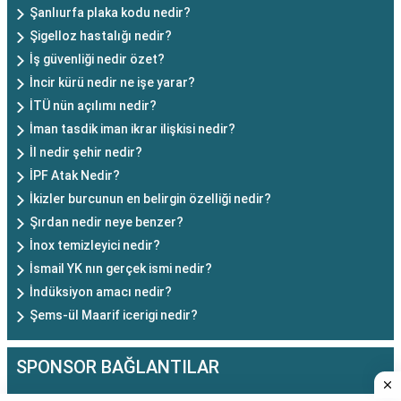
Şanlıurfa plaka kodu nedir?
Şigelloz hastalığı nedir?
İş güvenliği nedir özet?
İncir kürü nedir ne işe yarar?
İTÜ nün açılımı nedir?
İman tasdik iman ikrar ilişkisi nedir?
İl nedir şehir nedir?
İPF Atak Nedir?
İkizler burcunun en belirgin özelliği nedir?
Şırdan nedir neye benzer?
İnox temizleyici nedir?
İsmail YK nın gerçek ismi nedir?
İndüksiyon amacı nedir?
Şems-ül Maarif icerigi nedir?
SPONSOR BAĞLANTILAR