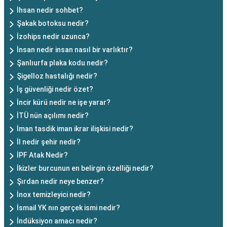
İhsan nedir sohbet?
Şakak botoksu nedir?
İzohips nedir uzunca?
İnsan nedir insan nasıl bir varlıktır?
Şanlıurfa plaka kodu nedir?
Şigelloz hastalığı nedir?
İş güvenliği nedir özet?
İncir kürü nedir ne işe yarar?
İTÜ nün açılımı nedir?
İman tasdik iman ikrar ilişkisi nedir?
İl nedir şehir nedir?
İPF Atak Nedir?
İkizler burcunun en belirgin özelliği nedir?
Şırdan nedir neye benzer?
İnox temizleyici nedir?
İsmail YK nın gerçek ismi nedir?
İndüksiyon amacı nedir?