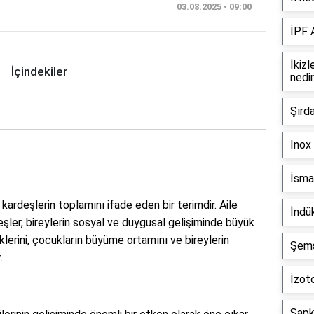
03.08.2025 • 09:00
İPF 
İkizl
İçindekiler
nedi
Şırd
İnox 
İsmai
 kardeşlerin toplamını ifade eden bir terimdir. Aile
İndü
eşler, bireylerin sosyal ve duygusal gelişiminde büyük
iklerini, çocukların büyüme ortamını ve bireylerin
Şems-
.
İzoto
Şapka