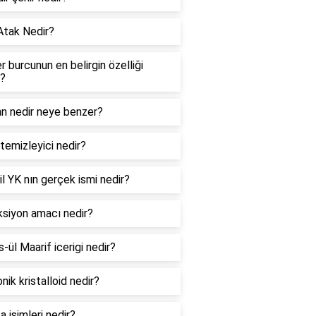
Atak Nedir?
er burcunun en belirgin özelliği
r?
an nedir neye benzer?
temizleyici nedir?
l YK nın gerçek ismi nedir?
ksiyon amacı nedir?
ül Maarif icerigi nedir?
nik kristalloid nedir?
 isimleri nedir?