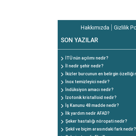
Hakkımızda
Gizlilik P
SON YAZILAR
İTÜ nün açılımı nedir?
İl nedir şehir nedir?
İkizler burcunun en belirgin özelliği
İnox temizleyici nedir?
İndüksiyon amacı nedir?
İzotonik kristalloid nedir?
İş Kanunu 48 madde nedir?
İlk yardım nedir AFAD?
Şeker hastalığı nöropati nedir?
Şekil ve biçim arasındaki fark nedir?