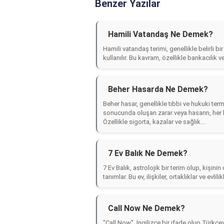
Benzer Yazılar
Hamili Vatandaş Ne Demek?
Hamili vatandaş terimi, genellikle belirli b
kullanılır. Bu kavram, özellikle bankacılık
Beher Hasarda Ne Demek?
Beher hasar, genellikle tıbbi ve hukuki termi
sonucunda oluşan zarar veya hasarın, her bi
Özellikle sigorta, kazalar ve sağlık...
7 Ev Balık Ne Demek?
7 Ev Balık, astrolojik bir terim olup, kişin
tanımlar. Bu ev, ilişkiler, ortaklıklar ve evlilik
Call Now Ne Demek?
"Call Now", İngilizce bir ifade olup Türkçey