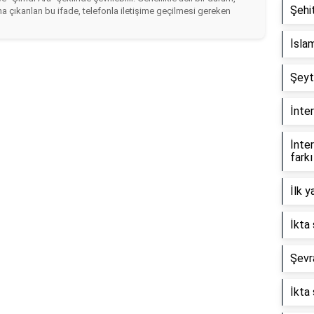
Şehit
 çıkarılan bu ifade, telefonla iletişime geçilmesi gereken
İslam
Şeyt
İnter
İnter
farkı
İlk y
İkta 
Şevra
İkta 