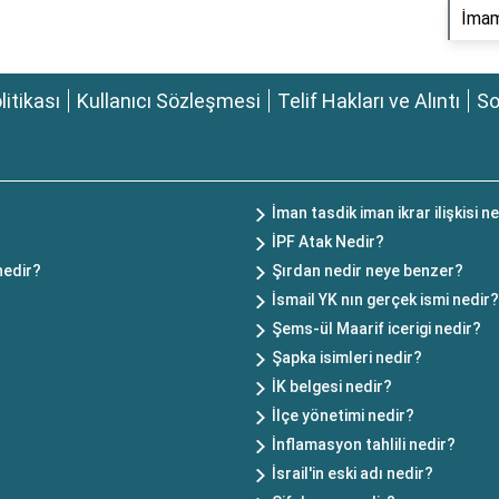
İmam 
olitikası
Kullanıcı Sözleşmesi
Telif Hakları ve Alıntı
So
İman tasdik iman ikrar ilişkisi n
İPF Atak Nedir?
 nedir?
Şırdan nedir neye benzer?
İsmail YK nın gerçek ismi nedir?
Şems-ül Maarif icerigi nedir?
Şapka isimleri nedir?
İK belgesi nedir?
İlçe yönetimi nedir?
İnflamasyon tahlili nedir?
İsrail'in eski adı nedir?