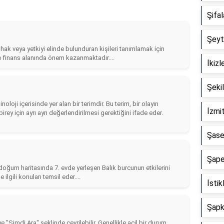
Şifa
Şeyta
ir hak veya yetkiyi elinde bulunduran kişileri tanımlamak için
 ve finans alanında önem kazanmaktadır....
İkizl
Şeki
noloji içerisinde yer alan bir terimdir. Bu terim, bir olayın
İzmit
rey için ayrı ayrı değerlendirilmesi gerektiğini ifade eder.
Şase
Şape
in doğum haritasında 7. evde yerleşen Balık burcunun etkilerini
le ilgili konuları temsil eder....
İstik
Şapka
e "Şimdi Ara" şeklinde çevrilebilir. Genellikle acil bir durum,