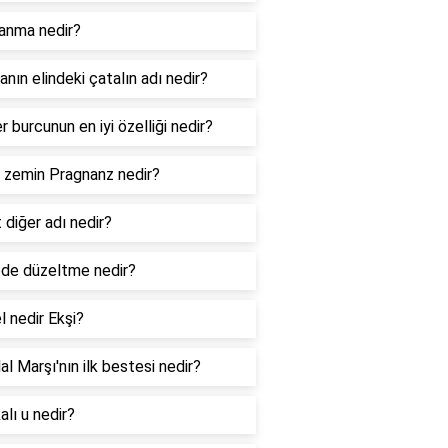
lanma nedir?
nın elindeki çatalın adı nedir?
er burcunun en iyi özelliği nedir?
l zemin Pragnanz nedir?
 diğer adı nedir?
de düzeltme nedir?
l nedir Ekşi?
lal Marşı'nın ilk bestesi nedir?
lı u nedir?