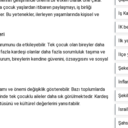
lerinin gelişiminde önemli bir etken olarak öne çıkar.
a çocuk yaşlardan itibaren paylaşmayı, iş birliği
İş K
. Bu yetenekler, ilerleyen yaşamlarında kişisel ve
İK be
eri
İlk 
urumunu da etkileyebilir. Tek çocuk olan bireyler daha
n fazla kardeşi olanlar daha fazla sorumluluk taşıma ve
İlçe 
urum, bireylerin kendine güvenini, özsaygısını ve sosyal
Şeke
İnfla
lamı ve önemi değişiklik gösterebilir. Bazı toplumlarda
Şekil
rinde tek çocuklu aileler daha sık görülmektedir. Kardeş
üsünü ve kültürel değerlerini yansıtabilir.
İsrai
Şahs