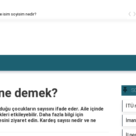
‹
ce isim soyisim nedir?
 ne demek?
S
İTÜ n
lduğu çocukların sayısını ifade eder. Aile içinde
eri etkileyebilir. Daha fazla bilgi için
ni ziyaret edin. Kardeş sayısı nedir ve ne
İman 
İl ne