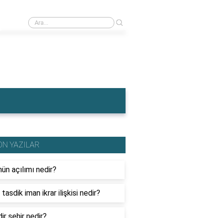
›
İngiltere'nin en meşhur yemeği nedir?
ON YAZILAR
ün açılımı nedir?
tasdik iman ikrar ilişkisi nedir?
dir şehir nedir?