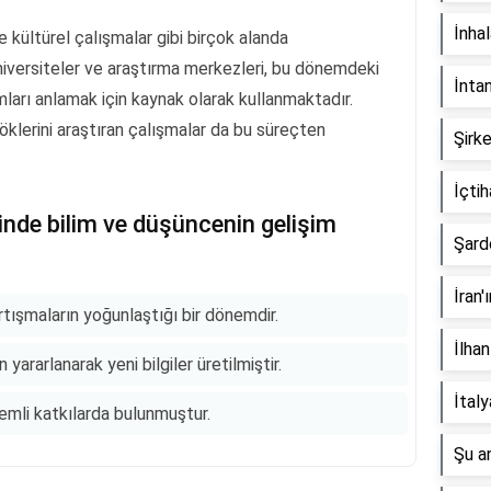
İnha
 ve kültürel çalışmalar gibi birçok alanda
niversiteler ve araştırma merkezleri, bu dönemdeki
İnta
mları anlamak için kaynak olarak kullanmaktadır.
öklerini araştıran çalışmalar da bu süreçten
Şirke
İçti
nde bilim ve düşüncenin gelişim
Şard
İran'
rtışmaların yoğunlaştığı bir dönemdir.
İlhan
yararlanarak yeni bilgiler üretilmiştir.
İtal
emli katkılarda bulunmuştur.
Şu a