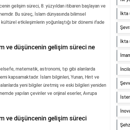
nin gelişim süreci, 8. yüzyıldan itibaren başlayan ve
İkta 
nemdir. Bu süreç, İslam dünyasında bilimsel
 kültürel etkileşimlerin yoğunlaştığı bir dönemi ifade
Şevra
İkta 
im ve düşüncenin gelişim süreci ne
İmam 
felsefe, matematik, astronomi, tıp gibi alanlarda
İncil
emi kapsamaktadır. İslam bilginleri, Yunan, Hint ve
Şevv
lanlarda yeni bilgiler üretmiş ve eski bilgileri yeniden
nemde yapılan çeviriler ve orijinal eserler, Avrupa
İste
İnova
im ve düşüncenin gelişim süreci
Şehz