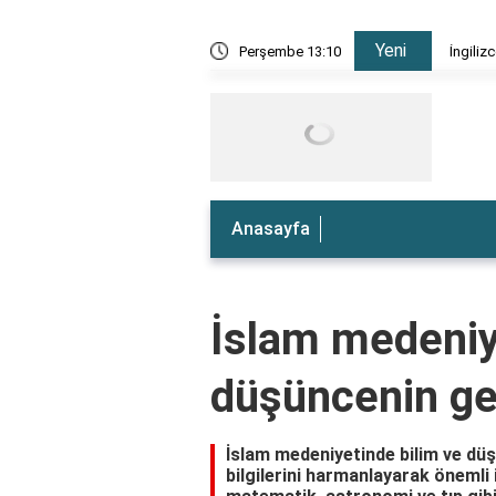
Yeni
e nedir?
Perşembe 13:10
İngiliz
Anasayfa
İslam medeniy
düşüncenin gel
İslam medeniyetinde bilim ve düş
bilgilerini harmanlayarak önemli