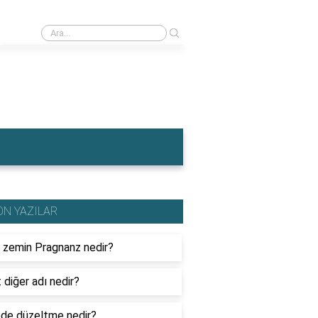
›
İngiltere'nin en meşhur yemeği nedir?
ON YAZILAR
l zemin Pragnanz nedir?
 diğer adı nedir?
de düzeltme nedir?