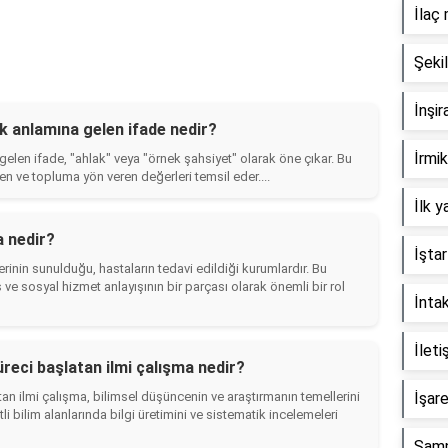
İlaç 
Şeki
İnşir
k anlamına gelen ifade nedir?
İrmik
elen ifade, "ahlak" veya "örnek şahsiyet" olarak öne çıkar. Bu
ren ve topluma yön veren değerleri temsil eder....
İlk y
a nedir?
İştar
rinin sunulduğu, hastaların tedavi edildiği kurumlardır. Bu
 ve sosyal hizmet anlayışının bir parçası olarak önemli bir rol
İntak
İleti
reci başlatan ilmi çalışma nedir?
an ilmi çalışma, bilimsel düşüncenin ve araştırmanın temellerini
İşare
tli bilim alanlarında bilgi üretimini ve sistematik incelemeleri
Şamp