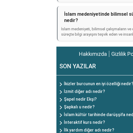
İslam medeniyetinde bilimsel sü
nedir?
İslam medeniyeti, bilimsel çalışmaların ve 
süreçte bilgi arayışını teşvik eden ve insa
Hakkımızda
Gizlilik P
SON YAZILAR
İkizler burcunun en iyi özelliği nedir
İzmit diğer adı nedir?
Şapel nedir Ekşi?
Şapkalı u nedir?
İslam kültür tarihinde darüşşifa ned
İnteraktif kurs nedir?
İlk yardım diğer adı nedir?