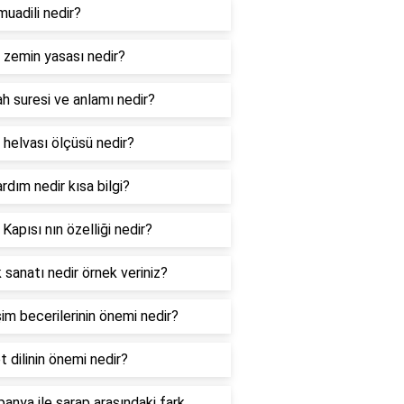
muadili nedir?
l zemin yasası nedir?
ah suresi ve anlamı nedir?
 helvası ölçüsü nedir?
ardım nedir kısa bilgi?
 Kapısı nın özelliği nedir?
 sanatı nedir örnek veriniz?
şim becerilerinin önemi nedir?
t dilinin önemi nedir?
anya ile şarap arasındaki fark