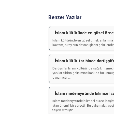
Benzer Yazılar
İslam kültüründe en güzel örne
İslam kültüründe en güzel örnek anlamına g
kavram, bireylerin davranışlarını şekillendi
İslam kültür tarihinde darüşşif
Darüşşifa, İslam kültüründe sağlık hizmetle
yapılar, tıbbın gelişimine katkıda bulunmuş
oynamıştır....
İslam medeniyetinde bilimsel sü
İslam medeniyetinde bilimsel süreci başlat
atan önemli bir süreçtir. Bu çalışmalar, çeşi
teşvik etmiştir....