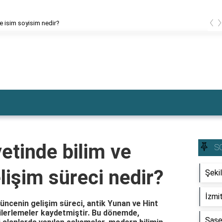
‹
ce isim soyisim nedir?
etinde bilim ve
S
işim süreci nedir?
Şeki
İzmit
üncenin gelişim süreci, antik Yunan ve Hint
 ilerlemeler kaydetmiştir. Bu dönemde,
Şase