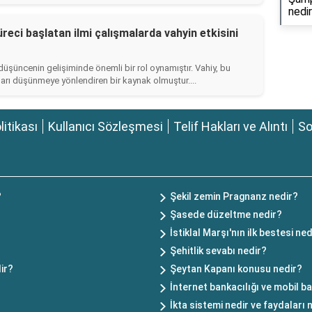
nedi
reci başlatan ilmi çalışmalarda vahyin etkisini
düşüncenin gelişiminde önemli bir rol oynamıştır. Vahiy, bu
nları düşünmeye yönlendiren bir kaynak olmuştur....
olitikası
Kullanıcı Sözleşmesi
Telif Hakları ve Alıntı
So
?
Şekil zemin Pragnanz nedir?
Şasede düzeltme nedir?
İstiklal Marşı'nın ilk bestesi ned
Şehitlik sevabı nedir?
ir?
Şeytan Kapanı konusu nedir?
İnternet bankacılığı ve mobil ba
İkta sistemi nedir ve faydaları 