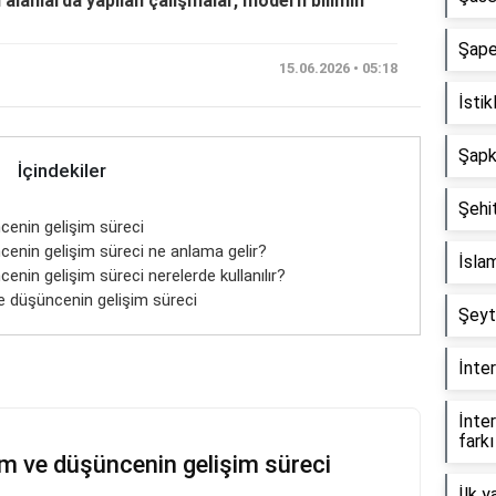
 alanlarda yapılan çalışmalar, modern bilimin
Şape
15.06.2026 • 05:18
İstik
Şapka
İçindekiler
Şehit
cenin gelişim süreci
cenin gelişim süreci ne anlama gelir?
İslam
enin gelişim süreci nerelerde kullanılır?
e düşüncenin gelişim süreci
Şeyt
İnter
İnter
farkı
im ve düşüncenin gelişim süreci
İlk y