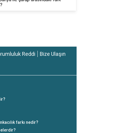
r?
rumluluk Reddi
Bize Ulaşın
ir?
nkacılık farkı nedir?
nelerdir?