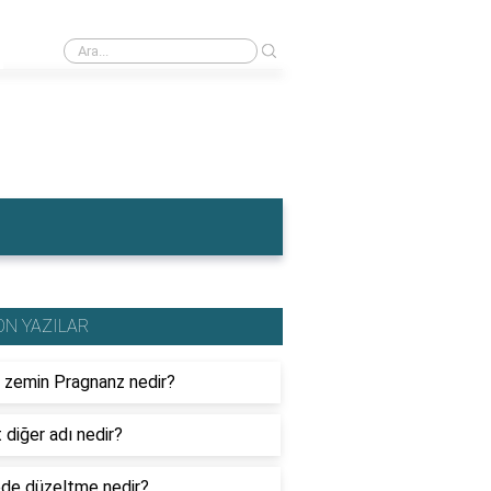
›
İngiltere'nin en meşhur yemeği nedir?
ON YAZILAR
l zemin Pragnanz nedir?
 diğer adı nedir?
de düzeltme nedir?