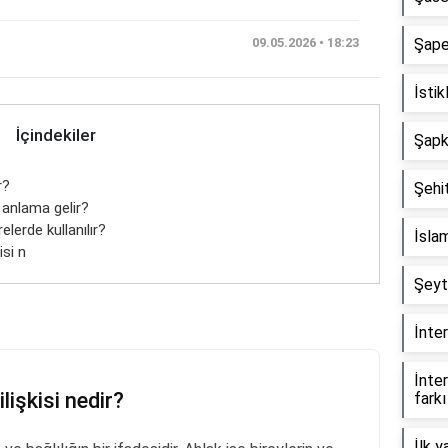
09.05.2026 • 18:23
Şape
İstik
İçindekiler
Şapka
r?
Şehit
e anlama gelir?
elerde kullanılır?
İslam
isi n
Şeyt
İnter
İnter
lişkisi nedir?
farkı
İlk y