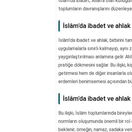
İslâm'da ibadet, Allah'a olan kulluğun 
toplumların davranışlarını düzenleye
İslâm'da ibadet ve ahlak 
İslâm'da ibadet ve ahlak, birbirini t
uygulamalarla sınırlı kalmayıp, ayn
yaygınlaştırılması anlamına gelir. Ahl
pratiğe dökmesini sağlar. Bu ilişki, k
getirmesi hem de diğer insanlarla ol
erdemleri benimsemesi açısından büy
İslâm'da ibadet ve ahlak i
Bu ilişki, İslâm toplumlarında bireyl
normların oluşumunda önemli bir rol o
beklenir; örneğin, namaz, sadaka verm