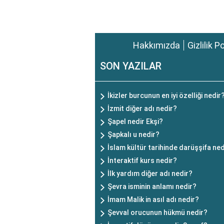
Hakkımızda
Gizlilik P
SON YAZILAR
İkizler burcunun en iyi özelliği nedir
İzmit diğer adı nedir?
Şapel nedir Ekşi?
Şapkalı u nedir?
İslam kültür tarihinde darüşşifa ned
İnteraktif kurs nedir?
İlk yardım diğer adı nedir?
Şevra isminin anlamı nedir?
İmam Malik in asıl adı nedir?
Şevval orucunun hükmü nedir?