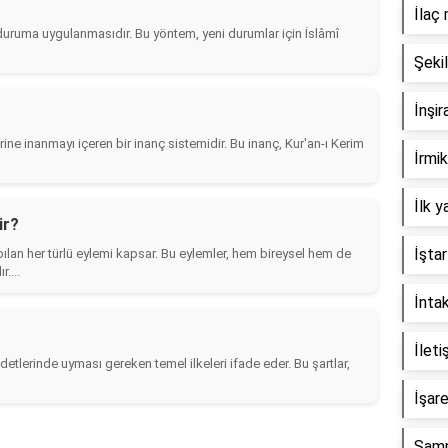
İlaç 
duruma uygulanmasıdır. Bu yöntem, yeni durumlar için İslâmî
Şeki
İnşir
ine inanmayı içeren bir inanç sistemidir. Bu inanç, Kur'an-ı Kerim
İrmik
İlk y
ir?
İştar
pılan her türlü eylemi kapsar. Bu eylemler, hem bireysel hem de
....
İntak
İleti
detlerinde uyması gereken temel ilkeleri ifade eder. Bu şartlar,
İşare
Şamp