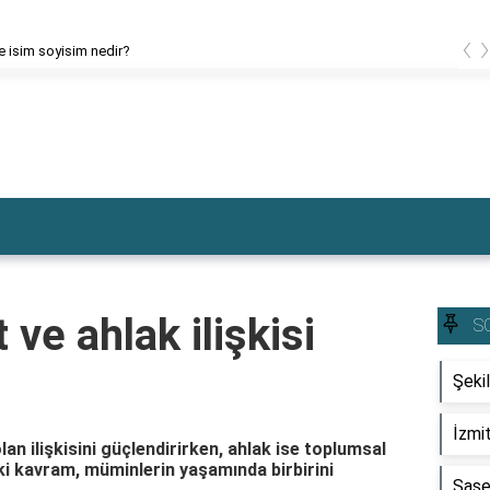
‹
ce isim soyisim nedir?
 ve ahlak ilişkisi
S
Şeki
İzmit
olan ilişkisini güçlendirirken, ahlak ise toplumsal
 iki kavram, müminlerin yaşamında birbirini
Şase