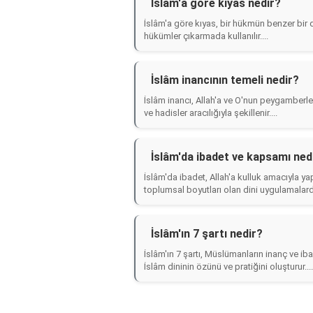
İslâm'a göre kıyas nedir?
İslâm'a göre kıyas, bir hükmün benzer bir 
hükümler çıkarmada kullanılır....
İslâm inancının temeli nedir?
İslâm inancı, Allah'a ve O'nun peygamberler
ve hadisler aracılığıyla şekillenir....
İslâm'da ibadet ve kapsamı ned
İslâm'da ibadet, Allah'a kulluk amacıyla ya
toplumsal boyutları olan dini uygulamalardır
İslâm'ın 7 şartı nedir?
İslâm'ın 7 şartı, Müslümanların inanç ve iba
İslâm dininin özünü ve pratiğini oluşturur....