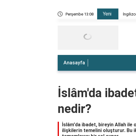
Yeni
e nedir?
Perşembe 13:08
İngiliz
Anasayfa
İslâm'da ibadet
nedir?
İslâm'da ibadet, bireyin Allah ile 
ilişkilerin temelini oluşturur. Bu