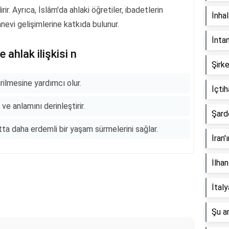
ir. Ayrıca, İslâm'da ahlaki öğretiler, ibadetlerin
İnha
anevi gelişimlerine katkıda bulunur.
İnta
 ahlak ilişkisi n
Şirke
irilmesine yardımcı olur.
İçti
ve anlamını derinleştirir.
Şard
atta daha erdemli bir yaşam sürmelerini sağlar.
İran'
İlhan
İtal
Şu a