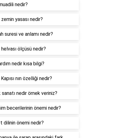
muadili nedir?
l zemin yasası nedir?
ah suresi ve anlamı nedir?
 helvası ölçüsü nedir?
ardım nedir kısa bilgi?
 Kapısı nın özelliği nedir?
 sanatı nedir örnek veriniz?
şim becerilerinin önemi nedir?
t dilinin önemi nedir?
anya ile şarap arasındaki fark