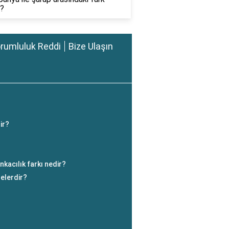
r?
rumluluk Reddi
Bize Ulaşın
ir?
nkacılık farkı nedir?
nelerdir?