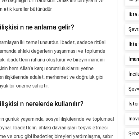
ve bağlılığın bir ifadesidir. Ahlak ise bireylerin ve
n etik kurallar bütünüdür.
İkta 
ilişkisi n ne anlama gelir?
Şevra
amamlayan iki temel unsurdur. İbadet, sadece ritüel
İkta 
ı zamanda ahlaki değerlerin yaşanması ve toplumda
İmam 
ak, ibadetlerin ruhunu oluşturur ve bireyin inancını
işinin hem Allah’a karşı sorumluluklarını yerine
İncil
an ilişkilerinde adalet, merhamet ve doğruluk gibi
ük bir öneme sahiptir.
Şevv
lişkisi n nerelerde kullanılır?
İste
İnova
erin günlük yaşamında, sosyal ilişkilerinde ve toplumsal
ynar. İbadetlerin, ahlaki davranışları teşvik etmesi
Şehz
e ve oruç gibi ibadetler, bireyleri yardımlaşma, sabır