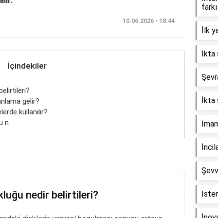
lır.
farkı
10.06.2026 • 18:44
İlk y
İkta 
İçindekiler
Şevra
lirtileri?
İkta 
anlama gelir?
erde kullanılır?
u n
İmam 
İncil
Şevv
luğu nedir belirtileri?
İste
İnova