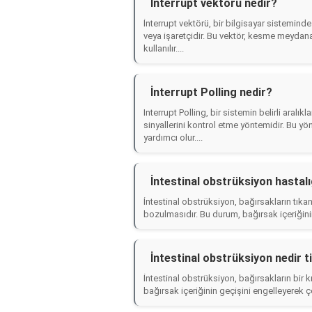
İnterrupt vektörü nedir?
İnterrupt vektörü, bir bilgisayar sisteminde
veya işaretçidir. Bu vektör, kesme meydana
kullanılır....
İnterrupt Polling nedir?
Interrupt Polling, bir sistemin belirli aralı
sinyallerini kontrol etme yöntemidir. Bu yö
yardımcı olur....
İntestinal obstrüksiyon hastalı
İntestinal obstrüksiyon, bağırsakların tık
bozulmasıdır. Bu durum, bağırsak içeriğinin 
İntestinal obstrüksiyon nedir t
İntestinal obstrüksiyon, bağırsakların bi
bağırsak içeriğinin geçişini engelleyerek çeş