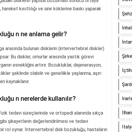
gadaki disklerin yapısal bozulması sonucu ortaya
 hareket kısıtlılığı ve sinir köklerine baskı yaparak
Şehz
İnha
kluğu n ne anlama gelir?
İnta
a arasında bulunan disklerin (intervertebral diskler)
Şirke
apsar. Bu diskler, omurlar arasında yastık görevi
anın esnekliğini artırır. Bozukluklar, dejenerasyon,
İçti
ikler şeklinde olabilir ve genellikle yaşlanma, aşırı
en kaynaklanır.
Şard
luğu n nerelerde kullanılır?
İran'
İlhan
fizik tedavi süreçlerinde ve ortopedi alanında sıkça
ı gibi şikayetlerin değerlendirilmesi ve tedavi
İtal
ir rol oynar. İntervertebral disk bozukluğu, hastaların