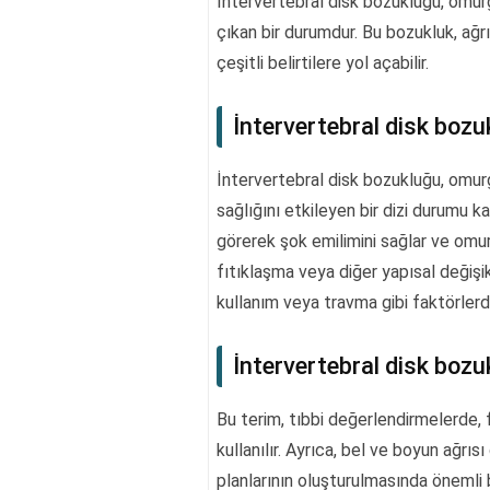
İntervertebral disk bozukluğu, omur
çıkan bir durumdur. Bu bozukluk, ağrı,
çeşitli belirtilere yol açabilir.
İntervertebral disk bozu
İntervertebral disk bozukluğu, omurg
sağlığını etkileyen bir dizi durumu k
görerek şok emilimini sağlar ve omurg
fıtıklaşma veya diğer yapısal değişikl
kullanım veya travma gibi faktörlerd
İntervertebral disk bozuk
Bu terim, tıbbi değerlendirmelerde, 
kullanılır. Ayrıca, bel ve boyun ağrıs
planlarının oluşturulmasında önemli b