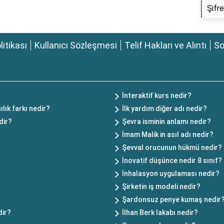
Şifre
olitikası
Kullanıcı Sözleşmesi
Telif Hakları ve Alıntı
So
İnteraktif kurs nedir?
lık farkı nedir?
İlk yardım diğer adı nedir?
dir?
Şevra isminin anlamı nedir?
İmam Malik in asıl adı nedir?
Şevval orucunun hükmü nedir?
İnovatif düşünce nedir 8 sınıf?
İnhalasyon uygulaması nedir?
Şirketin iş modeli nedir?
Şardonsuz penye kumaş nedir
dir?
İlhan Berk lakabı nedir?