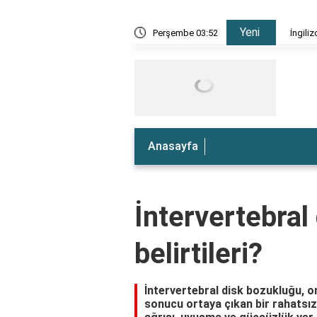
Yeni
e nedir?
Perşembe 03:52
İngiliz
Anasayfa
İntervertebral
belirtileri?
İntervertebral disk bozukluğu, o
sonucu ortaya çıkan bir rahatsızlı