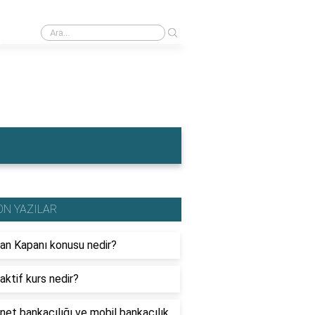
›
İngiltere'nin en meşhur yemeği nedir?
ON YAZILAR
an Kapanı konusu nedir?
aktif kurs nedir?
net bankacılığı ve mobil bankacılık