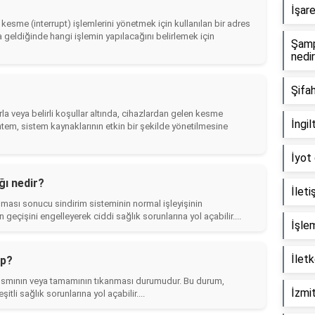
İşare
 kesme (interrupt) işlemlerini yönetmek için kullanılan bir adres
 geldiğinde hangi işlemin yapılacağını belirlemek için
Şamp
nedi
Şifa
klarla veya belirli koşullar altında, cihazlardan gelen kesme
İngi
ntem, sistem kaynaklarının etkin bir şekilde yönetilmesine
İyot 
ğı nedir?
İleti
anması sonucu sindirim sisteminin normal işleyişinin
geçişini engelleyerek ciddi sağlık sorunlarına yol açabilir....
İşlem
İlet
ip?
r kısmının veya tamamının tıkanması durumudur. Bu durum,
İzmi
itli sağlık sorunlarına yol açabilir....