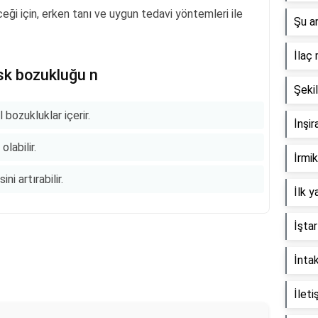
eği için, erken tanı ve uygun tedavi yöntemleri ile
Şu a
İlaç 
isk bozukluğu n
Şeki
bozukluklar içerir.
İnşir
olabilir.
İrmik
ni artırabilir.
İlk y
İştar
İntak
İleti