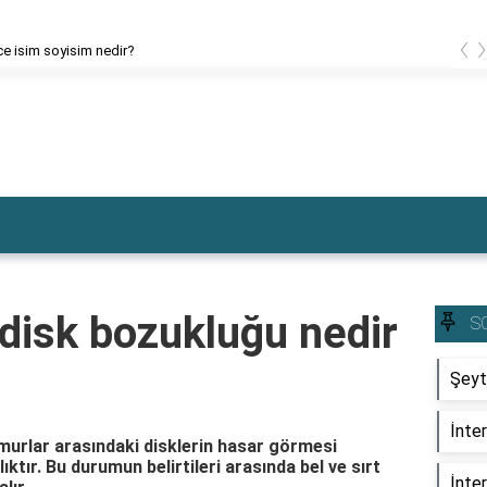
‹
ce isim soyisim nedir?
 disk bozukluğu nedir
S
Şeyt
İnter
murlar arasındaki disklerin hasar görmesi
ktır. Bu durumun belirtileri arasında bel ve sırt
İnter