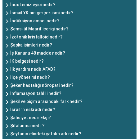
İnox temizleyici nedir?
İsmail YK nın gerçek ismi nedir?
İndüksiyon amacı nedir?
Şems-ül Maarif icerigi nedir?
İzotonik kristalloid nedir?
Şapka isimleri nedir?
İş Kanunu 48 madde nedir?
İK belgesi nedir?
İlk yardım nedir AFAD?
İlçe yönetimi nedir?
Şeker hastalığı nöropati nedir?
İnflamasyon tahlili nedir?
Şekil ve biçim arasındaki fark nedir?
İsrail'in eski adı nedir?
Şahsiyet nedir Ekşi?
Şifalanma nedir?
Şeytanın elindeki çatalın adı nedir?