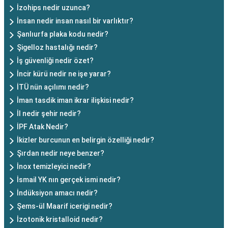
İzohips nedir uzunca?
İnsan nedir insan nasıl bir varlıktır?
Şanlıurfa plaka kodu nedir?
Şigelloz hastalığı nedir?
İş güvenliği nedir özet?
İncir kürü nedir ne işe yarar?
İTÜ nün açılımı nedir?
İman tasdik iman ikrar ilişkisi nedir?
İl nedir şehir nedir?
İPF Atak Nedir?
İkizler burcunun en belirgin özelliği nedir?
Şırdan nedir neye benzer?
İnox temizleyici nedir?
İsmail YK nın gerçek ismi nedir?
İndüksiyon amacı nedir?
Şems-ül Maarif icerigi nedir?
İzotonik kristalloid nedir?