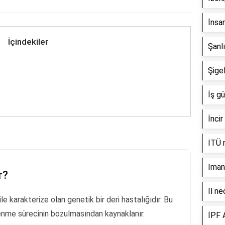
İnsan
İçindekiler
Şanl
Şigel
İş gü
İncir
İTÜ n
İman 
r?
İl ne
ile karakterize olan genetik bir deri hastalığıdır. Bu
lenme sürecinin bozulmasından kaynaklanır.
İPF 