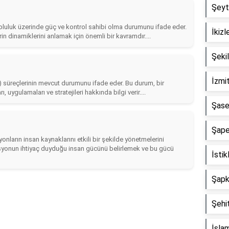
Şeyta
r topluluk üzerinde güç ve kontrol sahibi olma durumunu ifade eder.
İkizl
rin dinamiklerini anlamak için önemli bir kavramdır....
Şeki
İzmit
) süreçlerinin mevcut durumunu ifade eder. Bu durum, bir
 uygulamaları ve stratejileri hakkında bilgi verir....
Şase
Şape
onların insan kaynaklarını etkili bir şekilde yönetmelerini
nizasyonun ihtiyaç duyduğu insan gücünü belirlemek ve bu gücü
İstik
Şapka
Şehit
İslam