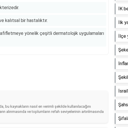
kterizedir.
İK be
 kalıtsal bir hastalıktır.
İlk 
fifletmeye yönelik çeşitli dermatolojik uygulamaları
İlçe 
Şeke
İnfla
Şekil
İsrai
Şahs
ada, bu kaynakların nasıl en verimli şekilde kullanılacağını
arın alınmasında ve toplumların refah seviyelerinin artırılmasında
Şifa