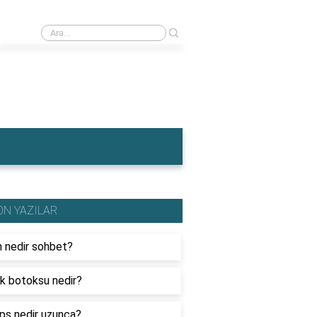
›
İngiltere'nin en meşhur yemeği nedir?
ON YAZILAR
n nedir sohbet?
k botoksu nedir?
ips nedir uzunca?