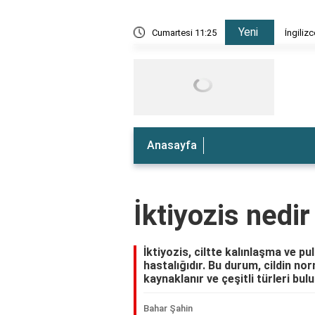
Yeni
e nedir?
Cumartesi 11:25
İngiliz
Anasayfa
İktiyozis nedi
İktiyozis, ciltte kalınlaşma ve pu
hastalığıdır. Bu durum, cildin n
kaynaklanır ve çeşitli türleri bu
Bahar Şahin