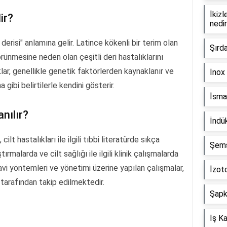
İkizl
ir?
nedi
 derisi" anlamına gelir. Latince kökenli bir terim olan
Şırd
 görünmesine neden olan çeşitli deri hastalıklarını
ıklar, genellikle genetik faktörlerden kaynaklanır ve
İnox 
gibi belirtilerle kendini gösterir.
İsmai
anılır?
İndü
cilt hastalıkları ile ilgili tıbbi literatürde sıkça
Şems-
ırmalarda ve cilt sağlığı ile ilgili klinik çalışmalarda
avi yöntemleri ve yönetimi üzerine yapılan çalışmalar,
İzoto
tarafından takip edilmektedir.
Şapka
İş K