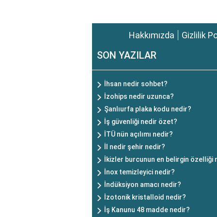
Hakkımızda
Gizlilik P
SON YAZILAR
İhsan nedir sohbet?
İzohips nedir uzunca?
Şanlıurfa plaka kodu nedir?
İş güvenliği nedir özet?
İTÜ nün açılımı nedir?
İl nedir şehir nedir?
İkizler burcunun en belirgin özelliği
İnox temizleyici nedir?
İndüksiyon amacı nedir?
İzotonik kristalloid nedir?
İş Kanunu 48 madde nedir?