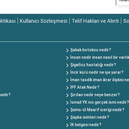
olitikası
Kullanıcı Sözleşmesi
Telif Hakları ve Alıntı
So
Şakak botoksu nedir?
İnsan nedir insan nasıl bir varlı
Şigelloz hastalığı nedir?
İncir kürü nedir ne işe yarar?
İman tasdik iman ikrar ilişkisi n
İPF Atak Nedir?
 nedir?
Şırdan nedir neye benzer?
İsmail YK nın gerçek ismi nedir?
Şems-ül Maarif icerigi nedir?
Şapka isimleri nedir?
İK belgesi nedir?