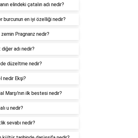
nın elindeki çatalın adı nedir?
er burcunun en iyi özelliği nedir?
l zemin Pragnanz nedir?
 diğer adı nedir?
de düzeltme nedir?
l nedir Ekşi?
lal Marşı'nın ilk bestesi nedir?
lı u nedir?
lik sevabı nedir?
 kültür tarihinde darüşşifa nedir?