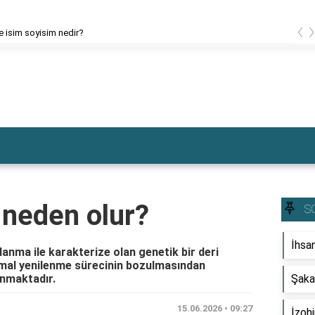
‹
ce isim soyisim nedir?
r neden olur?
S
İhsa
llanma ile karakterize olan genetik bir deri
ormal yenilenme sürecinin bozulmasından
lunmaktadır.
Şaka
15.06.2026 • 09:27
İzoh