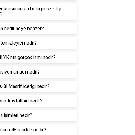
er burcunun en belirgin özelliği
r?
an nedir neye benzer?
temizleyici nedir?
l YK nın gerçek ismi nedir?
ksiyon amacı nedir?
ül Maarif icerigi nedir?
nik kristalloid nedir?
 isimleri nedir?
anunu 48 madde nedir?