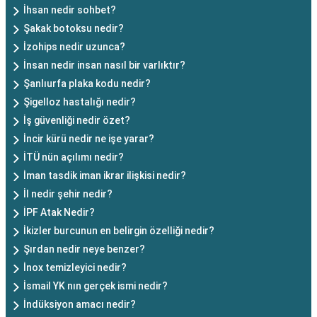
İhsan nedir sohbet?
Şakak botoksu nedir?
İzohips nedir uzunca?
İnsan nedir insan nasıl bir varlıktır?
Şanlıurfa plaka kodu nedir?
Şigelloz hastalığı nedir?
İş güvenliği nedir özet?
İncir kürü nedir ne işe yarar?
İTÜ nün açılımı nedir?
İman tasdik iman ikrar ilişkisi nedir?
İl nedir şehir nedir?
İPF Atak Nedir?
İkizler burcunun en belirgin özelliği nedir?
Şırdan nedir neye benzer?
İnox temizleyici nedir?
İsmail YK nın gerçek ismi nedir?
İndüksiyon amacı nedir?