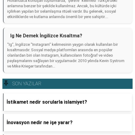
Hollandaca konuşan toplumlarda, "şerefe" kelimesi Türkçe’deki
anlamına benzer bir şekilde kullanılmaz. Ancak, bu kültürde içki
içilirken yapılan bir selamlaşma ritüeli vardır. Bu gelenek, sosyal
etkinliklerde ve kutlama anlarında önemli bir yere sahiptir....
Ig Ne Demek İngilizce Kısaltma?
"Ig", İngilizce "Instagram" kelimesinin yaygın olarak kullanılan bir
kısaltmasıdır. Sosyal medya platformları arasında en popüler
olanlardan biri olan Instagram, kullanıcıların fotoğraf ve video
paylaşmalarını sağlayan bir uygulamadır. 2010 yılında Kevin Systrom
ve Mike Krieger tarafından...
SON YAZILAR
İstikamet nedir sorularla islamiyet?
İnovasyon nedir ne işe yarar?