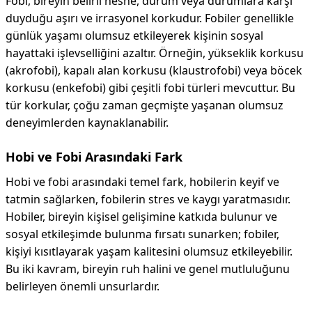
Fobi, bireyin belirli nesne, durum veya durumlara karşı
duyduğu aşırı ve irrasyonel korkudur. Fobiler genellikle
günlük yaşamı olumsuz etkileyerek kişinin sosyal
hayattaki işlevselliğini azaltır. Örneğin, yükseklik korkusu
(akrofobi), kapalı alan korkusu (klaustrofobi) veya böcek
korkusu (enkefobi) gibi çeşitli fobi türleri mevcuttur. Bu
tür korkular, çoğu zaman geçmişte yaşanan olumsuz
deneyimlerden kaynaklanabilir.
Hobi ve Fobi Arasındaki Fark
Hobi ve fobi arasındaki temel fark, hobilerin keyif ve
tatmin sağlarken, fobilerin stres ve kaygı yaratmasıdır.
Hobiler, bireyin kişisel gelişimine katkıda bulunur ve
sosyal etkileşimde bulunma fırsatı sunarken; fobiler,
kişiyi kısıtlayarak yaşam kalitesini olumsuz etkileyebilir.
Bu iki kavram, bireyin ruh halini ve genel mutluluğunu
belirleyen önemli unsurlardır.