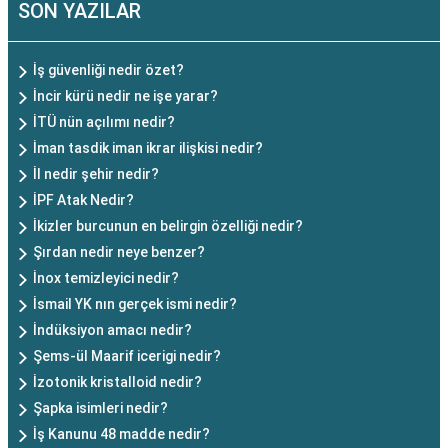
SON YAZILAR
İş güvenliği nedir özet?
İncir kürü nedir ne işe yarar?
İTÜ nün açılımı nedir?
İman tasdik iman ikrar ilişkisi nedir?
İl nedir şehir nedir?
İPF Atak Nedir?
İkizler burcunun en belirgin özelliği nedir?
Şırdan nedir neye benzer?
İnox temizleyici nedir?
İsmail YK nın gerçek ismi nedir?
İndüksiyon amacı nedir?
Şems-ül Maarif icerigi nedir?
İzotonik kristalloid nedir?
Şapka isimleri nedir?
İş Kanunu 48 madde nedir?