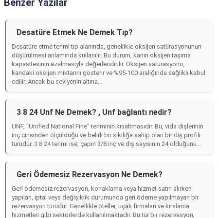
Benzer Yazılar
Desatüre Etmek Ne Demek Tıp?
Desatüre etme terimi tıp alanında, genellikle oksijen satürasyonunun
düşürülmesi anlamında kullanılır. Bu durum, kanın oksijen taşıma
kapasitesinin azalmasıyla değerlendirilir. Oksijen satürasyonu,
kandaki oksijen miktarını gösterir ve %95-100 aralığında sağlıklı kabul
edilir. Ancak bu seviyenin altına...
3 8 24 Unf Ne Demek? , Unf bağlantı nedir?
UNF, "Unified National Fine" teriminin kısaltmasıdır. Bu, vida dişlerinin
inç cinsinden ölçüldüğü ve belirli bir sıkılığa sahip olan bir diş profili
türüdür. 3 8 24 terimi ise, çapın 3/8 inç ve diş sayısının 24 olduğunu...
Geri Ödemesiz Rezervasyon Ne Demek?
Geri ödemesiz rezervasyon, konaklama veya hizmet satın alırken
yapılan, iptal veya değişiklik durumunda geri ödeme yapılmayan bir
rezervasyon türüdür. Genellikle oteller, uçak firmaları ve kiralama
hizmetleri gibi sektörlerde kullanılmaktadır. Bu tür bir rezervasyon,