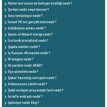
İkizler burcunun en belirgin özelliği nedir?
Şırdan nedir neye benzer?
İnox temizleyici nedir?
İsmail YK nın gerçek ismi nedir?
İndüksiyon amacı nedir?
Şems-ül Maarif icerigi nedir?
İzotonik kristalloid nedir?
Şapka isimleri nedir?
İş Kanunu 48 madde nedir?
İK belgesi nedir?
İlk yardım nedir AFAD?
İlçe yönetimi nedir?
Şeker hastalığı nöropati nedir?
İnflamasyon tahlili nedir?
Şekil ve biçim arasındaki fark nedir?
İsrail'in eski adı nedir?
Şahsiyet nedir Ekşi?