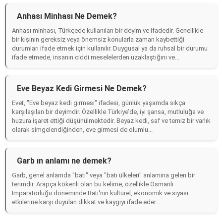
Anhası Minhası Ne Demek?
Anhası minhası, Türkçede kullanılan bir deyim ve ifadedir. Genellikle
bir kişinin gereksiz veya önemsiz konularla zaman kaybettiği
durumları ifade etmek için kullanılır. Duygusal ya da ruhsal bir durumu
ifade etmede, insanın ciddi meselelerden uzaklaştığını ve...
Eve Beyaz Kedi Girmesi Ne Demek?
Evet, "Eve beyaz kedi girmesi" ifadesi, günlük yaşamda sıkça
karşılaşılan bir deyimdir. Özellikle Türkiye’de, iyi şansa, mutluluğa ve
huzura işaret ettiği düşünülmektedir. Beyaz kedi, saf ve temiz bir varlık
olarak simgelendiğinden, eve girmesi de olumlu...
Garb ın anlamı ne demek?
Garb, genel anlamda "batı" veya "batı ülkeleri" anlamına gelen bir
terimdir. Arapça kökenli olan bu kelime, özellikle Osmanlı
İmparatorluğu döneminde Batı'nın kültürel, ekonomik ve siyasi
etkilerine karşı duyulan dikkat ve kaygıyı ifade eder....