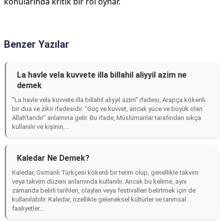
konularında kritik bir rol oynar.
Benzer Yazılar
La havle vela kuvvete illa billahil aliyyil azim ne
demek
"La havle vela kuvvete illa billahil aliyyil azim" ifadesi, Arapça kökenli
bir dua ve zikir ifadesidir. "Güç ve kuvvet, ancak yüce ve büyük olan
Allah’tandır" anlamına gelir. Bu ifade, Müslümanlar tarafından sıkça
kullanılır ve kişinin,...
Kaledar Ne Demek?
Kaledar, Osmanlı Türkçesi kökenli bir terim olup, genellikle takvim
veya takvim düzeni anlamında kullanılır. Ancak bu kelime, aynı
zamanda belirli tarihleri, olayları veya festivalleri belirtmek için de
kullanılabilir. Kaledar, özellikle geleneksel kültürler ve tarımsal
faaliyetler...