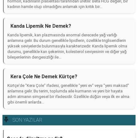
hormon, kadınların plasentası tarafından üretilir. Beta HCG değeri, bir
kadının hamile olup olmadığını anlamak için kritik bir...
Kanda Lipemik Ne Demek?
Kanda lipemik, kan plazmasında anormal derecede yağ varlığı
anlamına gelir. Bu durum genellikle lipidlerin, özellikle trigliseridlerin
yüksek seviyelerde bulunmasıyla karakterizedir. Kanda lipemik olma
durumu, genellikle kan şekerinin, kolesterol seviyesinin ve diğer yağ
bileşenlerinin dengesizliği ile...
Kera Çole Ne Demek Kürtçe?
Kürtçe'de "Kera Çole" ifadesi, genellikle "yeni ev" veya "yeni maksad"
anlamına gelir. Bu terim, toplumda aile kurmanın ve yeni bir hayata
adım atmanın simgesel bir ifadesidir. Özellikle düğün veya ilk ev alma
gibi önemli anlarda...
SON YAZILAR