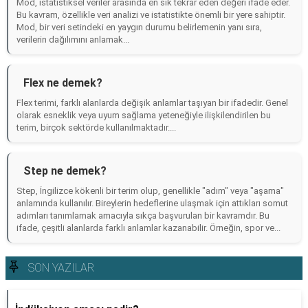
Mod, istatistiksel veriler arasında en sık tekrar eden değeri ifade eder.
Bu kavram, özellikle veri analizi ve istatistikte önemli bir yere sahiptir.
Mod, bir veri setindeki en yaygın durumu belirlemenin yanı sıra,
verilerin dağılımını anlamak...
Flex ne demek?
Flex terimi, farklı alanlarda değişik anlamlar taşıyan bir ifadedir. Genel
olarak esneklik veya uyum sağlama yeteneğiyle ilişkilendirilen bu
terim, birçok sektörde kullanılmaktadır....
Step ne demek?
Step, İngilizce kökenli bir terim olup, genellikle "adım" veya "aşama"
anlamında kullanılır. Bireylerin hedeflerine ulaşmak için attıkları somut
adımları tanımlamak amacıyla sıkça başvurulan bir kavramdır. Bu
ifade, çeşitli alanlarda farklı anlamlar kazanabilir. Örneğin, spor ve...
SON YAZILAR