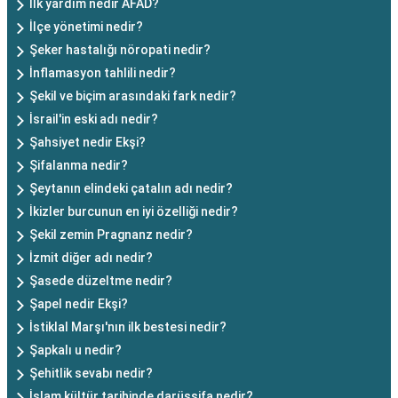
İlk yardım nedir AFAD?
İlçe yönetimi nedir?
Şeker hastalığı nöropati nedir?
İnflamasyon tahlili nedir?
Şekil ve biçim arasındaki fark nedir?
İsrail'in eski adı nedir?
Şahsiyet nedir Ekşi?
Şifalanma nedir?
Şeytanın elindeki çatalın adı nedir?
İkizler burcunun en iyi özelliği nedir?
Şekil zemin Pragnanz nedir?
İzmit diğer adı nedir?
Şasede düzeltme nedir?
Şapel nedir Ekşi?
İstiklal Marşı'nın ilk bestesi nedir?
Şapkalı u nedir?
Şehitlik sevabı nedir?
İslam kültür tarihinde darüşşifa nedir?