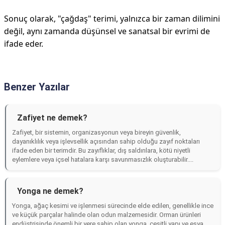
Sonuç olarak, "çağdaş" terimi, yalnızca bir zaman dilimini
değil, aynı zamanda düşünsel ve sanatsal bir evrimi de
ifade eder.
Benzer Yazılar
Zafiyet ne demek?
Zafiyet, bir sistemin, organizasyonun veya bireyin güvenlik,
dayanıklılık veya işlevsellik açısından sahip olduğu zayıf noktaları
ifade eden bir terimdir. Bu zayıflıklar, dış saldırılara, kötü niyetli
eylemlere veya içsel hatalara karşı savunmasızlık oluşturabilir....
Yonga ne demek?
Yonga, ağaç kesimi ve işlenmesi sürecinde elde edilen, genellikle ince
ve küçük parçalar halinde olan odun malzemesidir. Orman ürünleri
endüstrisinde önemli bir yere sahip olan yonga, çeşitli yapı ve eşya