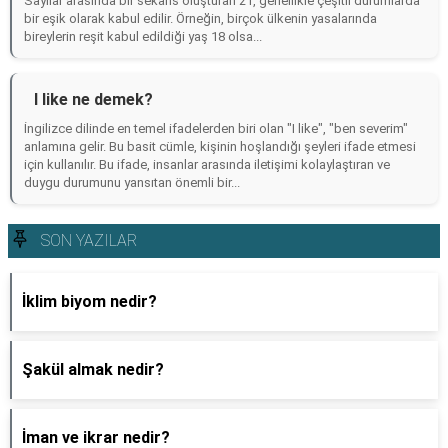
Sayılar arasında bir sekans oluşturan 21, genellikle çeşitli durumlarda
bir eşik olarak kabul edilir. Örneğin, birçok ülkenin yasalarında
bireylerin reşit kabul edildiği yaş 18 olsa...
I like ne demek?
İngilizce dilinde en temel ifadelerden biri olan "I like", "ben severim"
anlamına gelir. Bu basit cümle, kişinin hoşlandığı şeyleri ifade etmesi
için kullanılır. Bu ifade, insanlar arasında iletişimi kolaylaştıran ve
duygu durumunu yansıtan önemli bir...
SON YAZILAR
İklim biyom nedir?
Şakül almak nedir?
İman ve ikrar nedir?