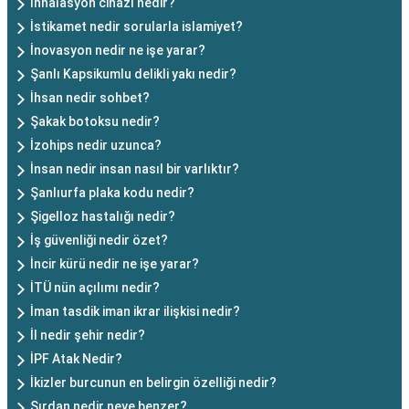
İnhalasyon cihazı nedir?
İstikamet nedir sorularla islamiyet?
İnovasyon nedir ne işe yarar?
Şanlı Kapsikumlu delikli yakı nedir?
İhsan nedir sohbet?
Şakak botoksu nedir?
İzohips nedir uzunca?
İnsan nedir insan nasıl bir varlıktır?
Şanlıurfa plaka kodu nedir?
Şigelloz hastalığı nedir?
İş güvenliği nedir özet?
İncir kürü nedir ne işe yarar?
İTÜ nün açılımı nedir?
İman tasdik iman ikrar ilişkisi nedir?
İl nedir şehir nedir?
İPF Atak Nedir?
İkizler burcunun en belirgin özelliği nedir?
Şırdan nedir neye benzer?