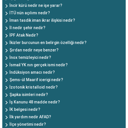
İncir kürü nedir ne işe yarar?
İTÜ nün açılımı nedir?
İman tasdik iman ikrar ilişkisi nedir?
İl nedir şehir nedir?
İPF Atak Nedir?
İkizler burcunun en belirgin özelliği nedir?
Şırdan nedir neye benzer?
İnox temizleyici nedir?
İsmail YK nın gerçek ismi nedir?
İndüksiyon amacı nedir?
Şems-ül Maarif icerigi nedir?
İzotonik kristalloid nedir?
Şapka isimleri nedir?
İş Kanunu 48 madde nedir?
İK belgesi nedir?
İlk yardım nedir AFAD?
İlçe yönetimi nedir?