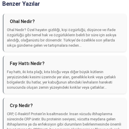
Benzer Yazılar
Ohal Nedir?
Ohal Nedir? Özel hayatın gizliliği, kişi özgürlüğü, düşünce ve ifade
özgürlüğü gibi temel hak ve özgürlüklerin belirli bir süre için askıya
alındığı, olağanüstü bir dönemdir. Türkiye'de özellikle son yıllarda
sıkça gündeme gelen ve tartışmalara neden...
Fay Hattı Nedir?
Fay hattı, iki kıta plağı, kıta bloğu veya diğer büyük kütlenin
yeryüzündeki kesimi üzerinde yer alan, genellikle kırık veya çatlaklı
bölgelerdir. Bu hatlar, yer kabuğunun altındaki levhaların hareketi
sonucunda oluşan zemin yüzeyindeki kırıklar veya çatlaklar...
Crp Nedir?
CRP, C-Reaktif Protein'in kısaltmasıdır. İnsan vücudu iltihaplanma
sürecinde CRP üretir. Bu proteinin seviyesi, vücutta meydana gelen
iltihaplanma ya da enfeksiyon gibi durumların belirlenmesinde önemli